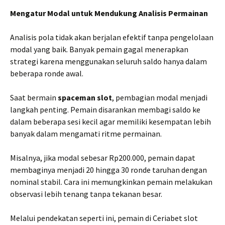
Mengatur Modal untuk Mendukung Analisis Permainan
Analisis pola tidak akan berjalan efektif tanpa pengelolaan
modal yang baik. Banyak pemain gagal menerapkan
strategi karena menggunakan seluruh saldo hanya dalam
beberapa ronde awal.
Saat bermain
spaceman slot
, pembagian modal menjadi
langkah penting. Pemain disarankan membagi saldo ke
dalam beberapa sesi kecil agar memiliki kesempatan lebih
banyak dalam mengamati ritme permainan.
Misalnya, jika modal sebesar Rp200.000, pemain dapat
membaginya menjadi 20 hingga 30 ronde taruhan dengan
nominal stabil. Cara ini memungkinkan pemain melakukan
observasi lebih tenang tanpa tekanan besar.
Melalui pendekatan seperti ini, pemain di Ceriabet slot