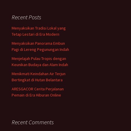
Recent Posts
Menyaksikan Tradisi Lokal yang
Tetap Lestari di Era Modern
Menyaksikan Panorama Embun
Pagi di Lereng Pegunungan Indah
Menjelajah Pulau Tropis dengan
Keunikan Budaya dan Alam Indah
Menikmati Keindahan Air Terjun
Bertingkat di Hutan Belantara
ARESGACOR Cerita Perjalanan
Pemain di Era Hiburan Online
Recent Comments