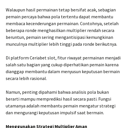
Walaupun hasil permainan tetap bersifat acak, sebagian
pemain percaya bahwa pola tertentu dapat membantu
membaca kecenderungan permainan. Contohnya, setelah
beberapa ronde menghasilkan multiplier rendah secara
beruntun, pemain sering mengantisipasi kemungkinan
munculnya multiplier lebih tinggi pada ronde berikutnya.
Di platform Ceriabet slot, fitur riwayat permainan menjadi
salah satu bagian yang cukup diperhatikan pemain karena
dianggap membantu dalam menyusun keputusan bermain
secara lebih rasional.
Namun, penting dipahami bahwa analisis pola bukan
berarti mampu memprediksi hasil secara pasti. Fungsi
utamanya adalah membantu pemain mengatur strategi
dan mengurangi keputusan impulsif saat bermain.
Menggunakan Strategi Multiplier Aman