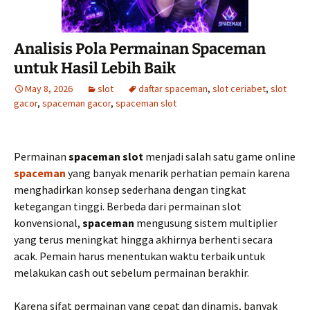
Analisis Pola Permainan Spaceman
untuk Hasil Lebih Baik
May 8, 2026
slot
daftar spaceman
,
slot ceriabet
,
slot
gacor
,
spaceman gacor
,
spaceman slot
Permainan
spaceman slot
menjadi salah satu game online
spaceman
yang banyak menarik perhatian pemain karena
menghadirkan konsep sederhana dengan tingkat
ketegangan tinggi. Berbeda dari permainan slot
konvensional,
spaceman
mengusung sistem multiplier
yang terus meningkat hingga akhirnya berhenti secara
acak. Pemain harus menentukan waktu terbaik untuk
melakukan cash out sebelum permainan berakhir.
Karena sifat permainan yang cepat dan dinamis, banyak