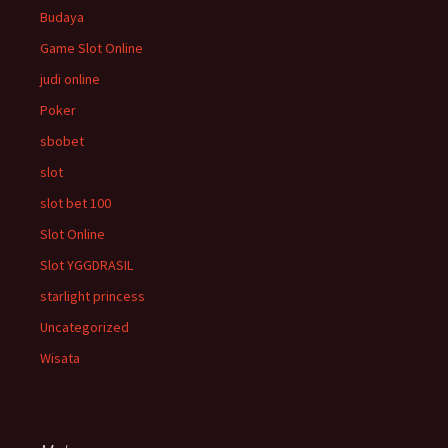
Budaya
Game Slot Online
judi online
Poker
sbobet
slot
slot bet 100
Slot Online
Slot YGGDRASIL
starlight princess
Uncategorized
Wisata