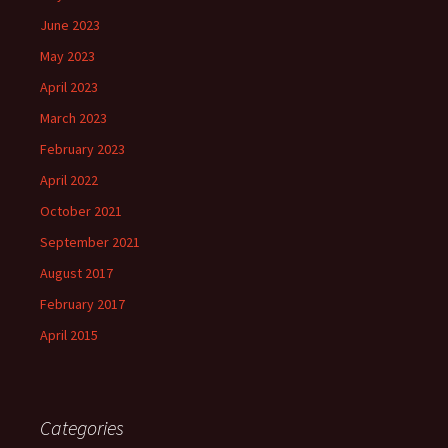
June 2023
May 2023
April 2023
March 2023
February 2023
April 2022
October 2021
September 2021
August 2017
February 2017
April 2015
Categories