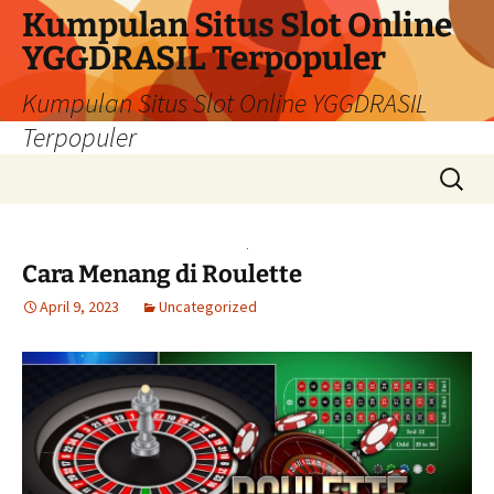
Skip
Kumpulan Situs Slot Online
to
YGGDRASIL Terpopuler
content
Kumpulan Situs Slot Online YGGDRASIL
Terpopuler
Search
for:
Cara Menang di Roulette
April 9, 2023
Uncategorized