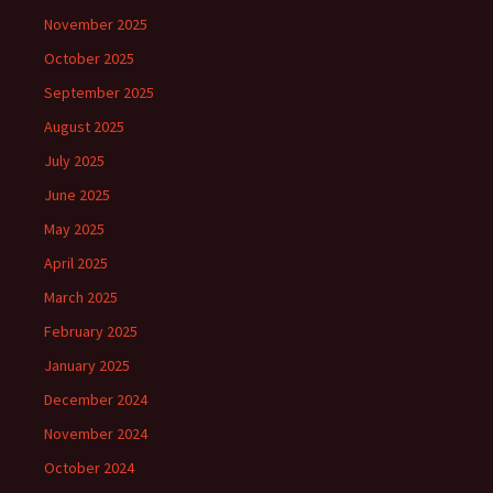
November 2025
October 2025
September 2025
August 2025
July 2025
June 2025
May 2025
April 2025
March 2025
February 2025
January 2025
December 2024
November 2024
October 2024