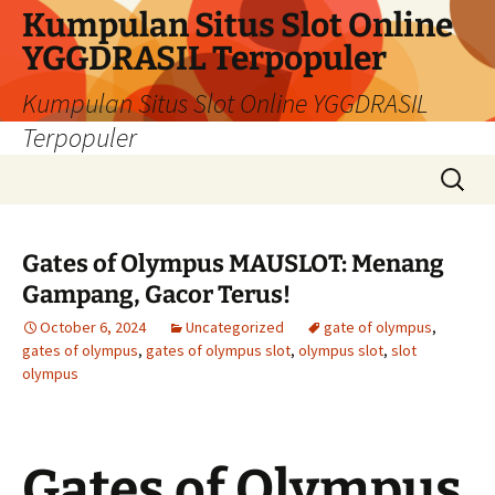
Skip
Kumpulan Situs Slot Online
to
YGGDRASIL Terpopuler
content
Kumpulan Situs Slot Online YGGDRASIL
Terpopuler
Search
for:
Gates of Olympus MAUSLOT: Menang
Gampang, Gacor Terus!
October 6, 2024
Uncategorized
gate of olympus
,
gates of olympus
,
gates of olympus slot
,
olympus slot
,
slot
olympus
Gates of Olympus