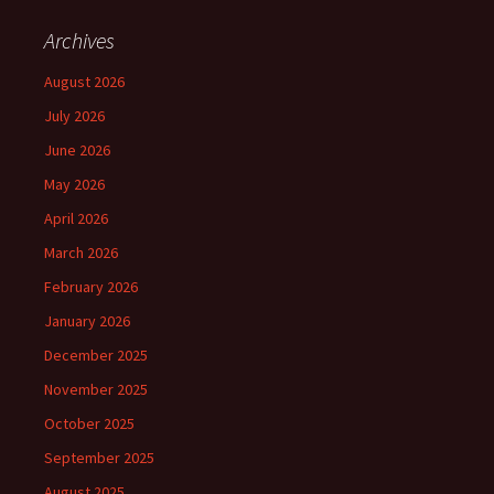
Archives
August 2026
July 2026
June 2026
May 2026
April 2026
March 2026
February 2026
January 2026
December 2025
November 2025
October 2025
September 2025
August 2025