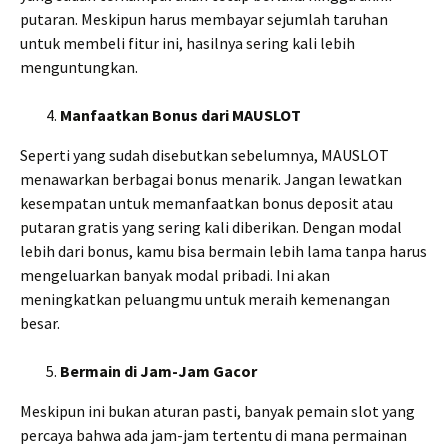
putaran. Meskipun harus membayar sejumlah taruhan
untuk membeli fitur ini, hasilnya sering kali lebih
menguntungkan.
Manfaatkan Bonus dari MAUSLOT
Seperti yang sudah disebutkan sebelumnya, MAUSLOT
menawarkan berbagai bonus menarik. Jangan lewatkan
kesempatan untuk memanfaatkan bonus deposit atau
putaran gratis yang sering kali diberikan. Dengan modal
lebih dari bonus, kamu bisa bermain lebih lama tanpa harus
mengeluarkan banyak modal pribadi. Ini akan
meningkatkan peluangmu untuk meraih kemenangan
besar.
Bermain di Jam-Jam Gacor
Meskipun ini bukan aturan pasti, banyak pemain slot yang
percaya bahwa ada jam-jam tertentu di mana permainan