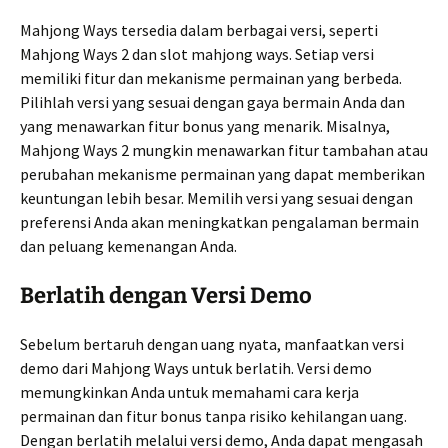
Mahjong Ways tersedia dalam berbagai versi, seperti
Mahjong Ways 2 dan slot mahjong ways. Setiap versi
memiliki fitur dan mekanisme permainan yang berbeda.
Pilihlah versi yang sesuai dengan gaya bermain Anda dan
yang menawarkan fitur bonus yang menarik. Misalnya,
Mahjong Ways 2 mungkin menawarkan fitur tambahan atau
perubahan mekanisme permainan yang dapat memberikan
keuntungan lebih besar. Memilih versi yang sesuai dengan
preferensi Anda akan meningkatkan pengalaman bermain
dan peluang kemenangan Anda.
Berlatih dengan Versi Demo
Sebelum bertaruh dengan uang nyata, manfaatkan versi
demo dari Mahjong Ways untuk berlatih. Versi demo
memungkinkan Anda untuk memahami cara kerja
permainan dan fitur bonus tanpa risiko kehilangan uang.
Dengan berlatih melalui versi demo, Anda dapat mengasah