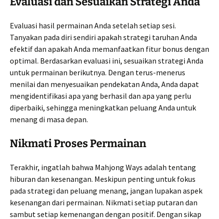
Evaluasi dan Sesuaikan Strategi Anda
Evaluasi hasil permainan Anda setelah setiap sesi.
Tanyakan pada diri sendiri apakah strategi taruhan Anda
efektif dan apakah Anda memanfaatkan fitur bonus dengan
optimal. Berdasarkan evaluasi ini, sesuaikan strategi Anda
untuk permainan berikutnya. Dengan terus-menerus
menilai dan menyesuaikan pendekatan Anda, Anda dapat
mengidentifikasi apa yang berhasil dan apa yang perlu
diperbaiki, sehingga meningkatkan peluang Anda untuk
menang di masa depan.
Nikmati Proses Permainan
Terakhir, ingatlah bahwa Mahjong Ways adalah tentang
hiburan dan kesenangan. Meskipun penting untuk fokus
pada strategi dan peluang menang, jangan lupakan aspek
kesenangan dari permainan. Nikmati setiap putaran dan
sambut setiap kemenangan dengan positif. Dengan sikap