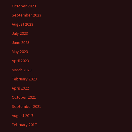
October 2023
September 2023
August 2023
July 2023
June 2023
May 2023
April 2023
March 2023
February 2023
April 2022
October 2021
September 2021
August 2017
February 2017