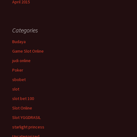
April 2015
Categories
Budaya
Game Slot Online
judi online
Poker
sbobet
slot
slot bet 100
Slot Online
Slot YGGDRASIL
starlight princess
Uncategorized