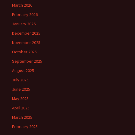
March 2026
February 2026
January 2026
December 2025
November 2025
October 2025
September 2025
August 2025
July 2025
June 2025
May 2025
April 2025
March 2025
February 2025