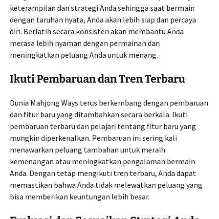
keterampilan dan strategi Anda sehingga saat bermain
dengan taruhan nyata, Anda akan lebih siap dan percaya
diri. Berlatih secara konsisten akan membantu Anda
merasa lebih nyaman dengan permainan dan
meningkatkan peluang Anda untuk menang.
Ikuti Pembaruan dan Tren Terbaru
Dunia Mahjong Ways terus berkembang dengan pembaruan
dan fitur baru yang ditambahkan secara berkala. Ikuti
pembaruan terbaru dan pelajari tentang fitur baru yang
mungkin diperkenalkan. Pembaruan ini sering kali
menawarkan peluang tambahan untuk meraih
kemenangan atau meningkatkan pengalaman bermain
Anda. Dengan tetap mengikuti tren terbaru, Anda dapat
memastikan bahwa Anda tidak melewatkan peluang yang
bisa memberikan keuntungan lebih besar.