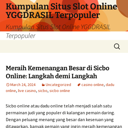
Skip
Kumpulan Situs Slot Online
to
YGGDRASIL Terpopuler
content
Kumpulan Situs Slot Online YGGDRASIL
Terpopuler
Search
for:
Meraih Kemenangan Besar di Sicbo
Online: Langkah demi Langkah
March 24, 2024
Uncategorized
casino online
,
dadu
online
,
live casino
,
sicbo
,
sicbo online
Sicbo online atau dadu online telah menjadi salah satu
permainan judi yang populer di kalangan pemain daring.
Dengan peluang menang yang besar dan keseruan yang
ditawarkan, banyak pemain yang ingin meraih kemenangan