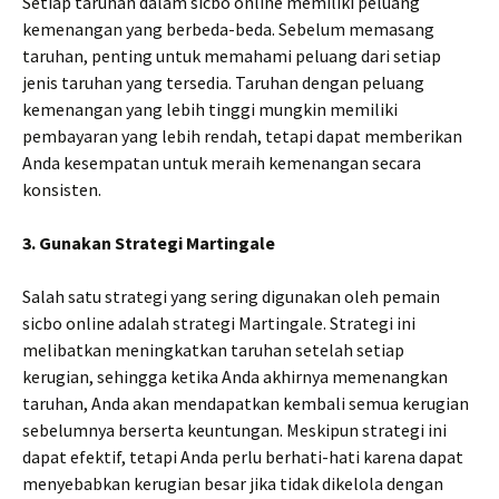
Setiap taruhan dalam sicbo online memiliki peluang
kemenangan yang berbeda-beda. Sebelum memasang
taruhan, penting untuk memahami peluang dari setiap
jenis taruhan yang tersedia. Taruhan dengan peluang
kemenangan yang lebih tinggi mungkin memiliki
pembayaran yang lebih rendah, tetapi dapat memberikan
Anda kesempatan untuk meraih kemenangan secara
konsisten.
3. Gunakan Strategi Martingale
Salah satu strategi yang sering digunakan oleh pemain
sicbo online adalah strategi Martingale. Strategi ini
melibatkan meningkatkan taruhan setelah setiap
kerugian, sehingga ketika Anda akhirnya memenangkan
taruhan, Anda akan mendapatkan kembali semua kerugian
sebelumnya berserta keuntungan. Meskipun strategi ini
dapat efektif, tetapi Anda perlu berhati-hati karena dapat
menyebabkan kerugian besar jika tidak dikelola dengan