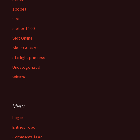
sbobet
slot
slot bet 100
Slot Online
Slot YGGDRASIL
starlight princess
Uncategorized
Wisata
Meta
Log in
Entries feed
Comments feed