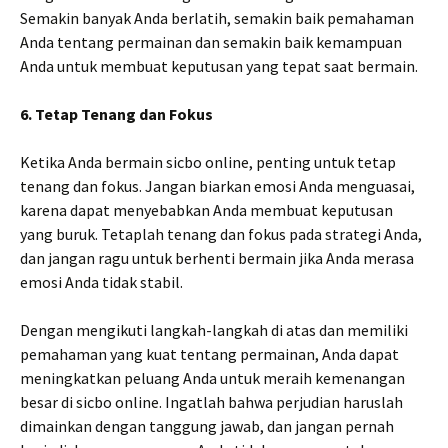
Semakin banyak Anda berlatih, semakin baik pemahaman
Anda tentang permainan dan semakin baik kemampuan
Anda untuk membuat keputusan yang tepat saat bermain.
6. Tetap Tenang dan Fokus
Ketika Anda bermain sicbo online, penting untuk tetap
tenang dan fokus. Jangan biarkan emosi Anda menguasai,
karena dapat menyebabkan Anda membuat keputusan
yang buruk. Tetaplah tenang dan fokus pada strategi Anda,
dan jangan ragu untuk berhenti bermain jika Anda merasa
emosi Anda tidak stabil.
Dengan mengikuti langkah-langkah di atas dan memiliki
pemahaman yang kuat tentang permainan, Anda dapat
meningkatkan peluang Anda untuk meraih kemenangan
besar di sicbo online. Ingatlah bahwa perjudian haruslah
dimainkan dengan tanggung jawab, dan jangan pernah