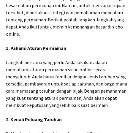
besar dalam permainan ini. Namun, untuk mencapai tujuan
tersebut, diperlukan strategi dan pemahaman mendalam
tentang permainan. Berikut adalah langkah-langkah yang
dapat Anda ikuti untuk meraih kemenangan besar di sicbo
online.
1. Pahami Aturan Permainan
Langkah pertama yang perlu Anda lakukan adalah
memahami aturan permainan sicbo online secara
menyeluruh. Anda harus familiar dengan jenis taruhan yang
tersedia, pembayaran untuk setiap taruhan, dan bagaimana
cara memasang taruhan dengan bijak. Dengan pemahaman
yang kuat tentang aturan permainan, Anda akan dapat
membuat keputusan yang lebih baik saat bermain.
2. Kenali Peluang Taruhan