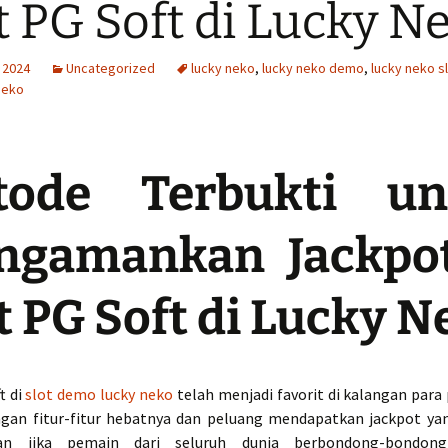
t PG Soft di Lucky N
 2024
Uncategorized
lucky neko
,
lucky neko demo
,
lucky neko s
neko
tode Terbukti un
ngamankan Jackpot
t PG Soft di Lucky N
t di
slot demo lucky neko
telah menjadi favorit di kalangan para
ngan fitur-fitur hebatnya dan peluang mendapatkan jackpot ya
ran jika pemain dari seluruh dunia berbondong-bondon