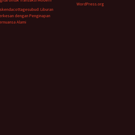
igital Untuk Transaksi Modern
WordPress.org
iskendacottagesubud: Liburan
erkesan dengan Penginapan
ernuansa Alami