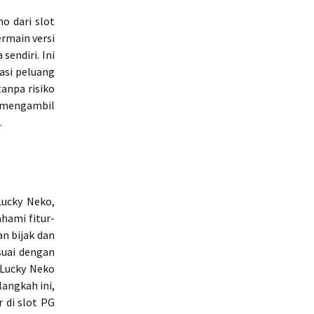
o dari slot
rmain versi
endiri. Ini
si peluang
anpa risiko
 mengambil
.
Lucky Neko,
hami fitur-
an bijak dan
suai dengan
 Lucky Neko
angkah ini,
 di slot PG