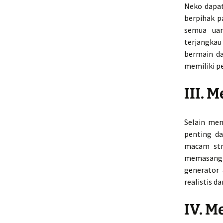
Neko dapat
berpihak p
semua uan
terjangkau
bermain da
memiliki p
III. 
Selain men
penting d
macam str
memasang
generator 
realistis d
IV. M