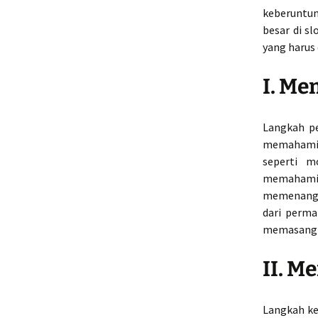
keberuntun
besar di s
yang harus
I. Me
Langkah pe
memahami 
seperti m
memahami c
memenangka
dari perma
memasang 
II. M
Langkah ke