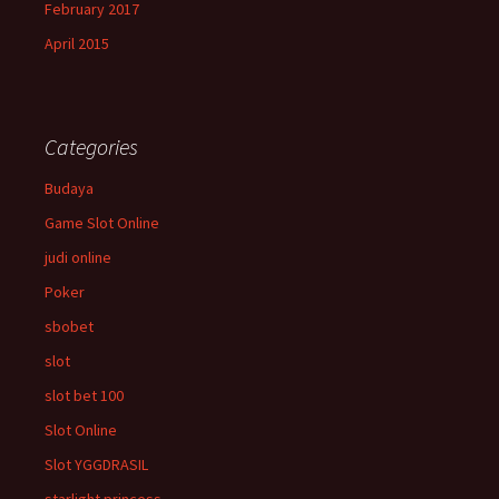
February 2017
April 2015
Categories
Budaya
Game Slot Online
judi online
Poker
sbobet
slot
slot bet 100
Slot Online
Slot YGGDRASIL