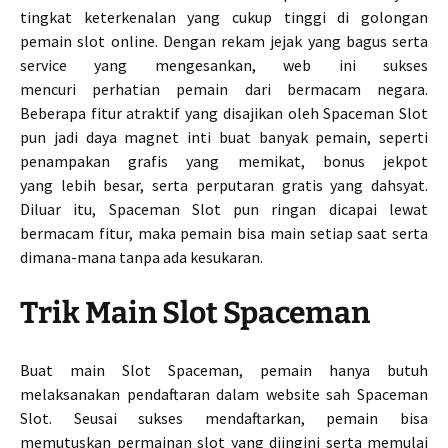
tingkat keterkenalan yang cukup tinggi di golongan
pemain slot online. Dengan rekam jejak yang bagus serta
service yang mengesankan, web ini sukses
mencuri perhatian pemain dari bermacam negara.
Beberapa fitur atraktif yang disajikan oleh Spaceman Slot
pun jadi daya magnet inti buat banyak pemain, seperti
penampakan grafis yang memikat, bonus jekpot
yang lebih besar, serta perputaran gratis yang dahsyat.
Diluar itu, Spaceman Slot pun ringan dicapai lewat
bermacam fitur, maka pemain bisa main setiap saat serta
dimana-mana tanpa ada kesukaran.
Trik Main Slot Spaceman
Buat main Slot Spaceman, pemain hanya butuh
melaksanakan pendaftaran dalam website sah Spaceman
Slot. Seusai sukses mendaftarkan, pemain bisa
memutuskan permainan slot yang diingini serta memulai