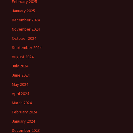
February 2025
January 2025
December 2024
November 2024
October 2024
September 2024
August 2024
July 2024
June 2024
May 2024
April 2024
March 2024
February 2024
January 2024
December 2023