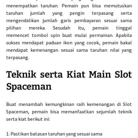
menempatkan taruhan. Pemain pun bisa memutuskan
taruhan jumlah yang pengin terpasang serta
mengendalikan jumlah garis pembayaran sesuai sama
pilihan mereka. Sesudah itu, pemain tinggal
memencet tombol spin buat mulai permainan. Apabila
sukses mendapat paduan ikon yang cocok, pemain bakal
mendapat kemenangan sesuai sama taruhan nilai yang
terpasang.
Teknik serta Kiat Main Slot
Spaceman
Buat menambah kemungkinan raih kemenangan di Slot
Spaceman, pemain bisa memanfaatkan sejumlah teknik
serta kiat berikut ini:
1. Pastikan batasan taruhan yang sesuai sama