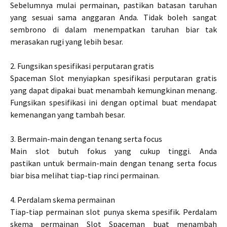
Sebelumnya mulai permainan, pastikan batasan taruhan
yang sesuai sama anggaran Anda. Tidak boleh sangat
sembrono di dalam menempatkan taruhan biar tak
merasakan rugi yang lebih besar.
2. Fungsikan spesifikasi perputaran gratis
Spaceman Slot menyiapkan spesifikasi perputaran gratis
yang dapat dipakai buat menambah kemungkinan menang.
Fungsikan spesifikasi ini dengan optimal buat mendapat
kemenangan yang tambah besar.
3. Bermain-main dengan tenang serta focus
Main slot butuh fokus yang cukup tinggi. Anda
pastikan untuk bermain-main dengan tenang serta focus
biar bisa melihat tiap-tiap rinci permainan.
4. Perdalam skema permainan
Tiap-tiap permainan slot punya skema spesifik. Perdalam
skema permainan Slot Spaceman buat menambah