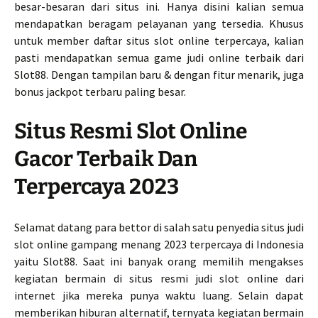
besar-besaran dari situs ini. Hanya disini kalian semua
mendapatkan beragam pelayanan yang tersedia. Khusus
untuk member daftar situs slot online terpercaya, kalian
pasti mendapatkan semua game judi online terbaik dari
Slot88. Dengan tampilan baru & dengan fitur menarik, juga
bonus jackpot terbaru paling besar.
Situs Resmi Slot Online
Gacor Terbaik Dan
Terpercaya 2023
Selamat datang para bettor di salah satu penyedia situs judi
slot online gampang menang 2023 terpercaya di Indonesia
yaitu Slot88. Saat ini banyak orang memilih mengakses
kegiatan bermain di situs resmi judi slot online dari
internet jika mereka punya waktu luang. Selain dapat
memberikan hiburan alternatif, ternyata kegiatan bermain