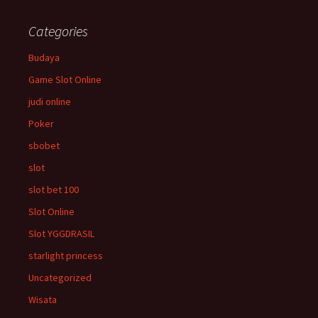
Categories
Budaya
Game Slot Online
judi online
Poker
sbobet
slot
slot bet 100
Slot Online
Slot YGGDRASIL
starlight princess
Uncategorized
Wisata