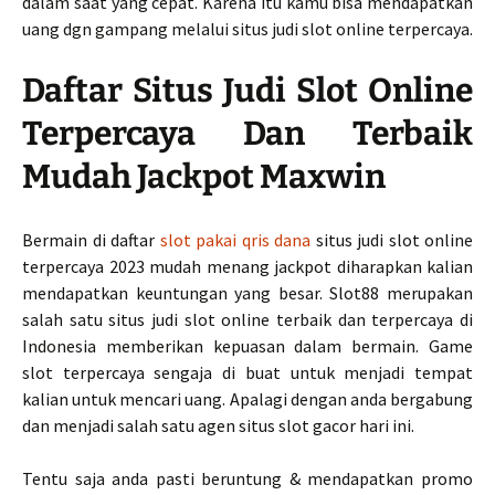
dalam saat yang cepat. Karena itu kamu bisa mendapatkan
uang dgn gampang melalui situs judi slot online terpercaya.
Daftar Situs Judi Slot Online
Terpercaya Dan Terbaik
Mudah Jackpot Maxwin
Bermain di daftar
slot pakai qris dana
situs judi slot online
terpercaya 2023 mudah menang jackpot diharapkan kalian
mendapatkan keuntungan yang besar. Slot88 merupakan
salah satu situs judi slot online terbaik dan terpercaya di
Indonesia memberikan kepuasan dalam bermain. Game
slot terpercaya sengaja di buat untuk menjadi tempat
kalian untuk mencari uang. Apalagi dengan anda bergabung
dan menjadi salah satu agen situs slot gacor hari ini.
Tentu saja anda pasti beruntung & mendapatkan promo