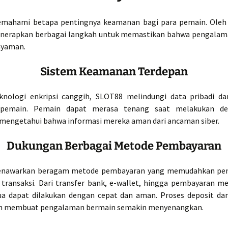
mahami betapa pentingnya keamanan bagi para pemain. Oleh k
nerapkan berbagai langkah untuk memastikan bahwa pengalam
nyaman.
Sistem Keamanan Terdepan
nologi enkripsi canggih, SLOT88 melindungi data pribadi da
pemain. Pemain dapat merasa tenang saat melakukan de
 mengetahui bahwa informasi mereka aman dari ancaman siber.
Dukungan Berbagai Metode Pembayaran
nawarkan beragam metode pembayaran yang memudahkan pe
transaksi. Dari transfer bank, e-wallet, hingga pembayaran 
a dapat dilakukan dengan cepat dan aman. Proses deposit da
h membuat pengalaman bermain semakin menyenangkan.