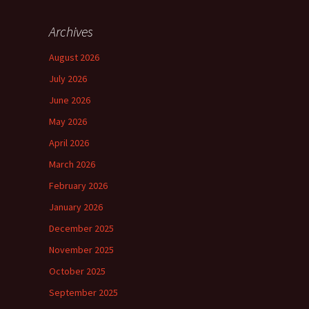
Archives
August 2026
July 2026
June 2026
May 2026
April 2026
March 2026
February 2026
January 2026
December 2025
November 2025
October 2025
September 2025