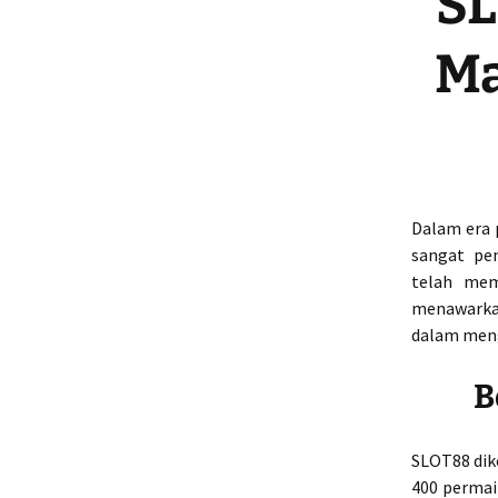
SL
Ma
Dalam era 
sangat pe
telah mem
menawarkan
dalam meng
B
SLOT88 dike
400 permai