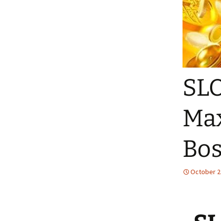
SLO
Max
Bos
October 2