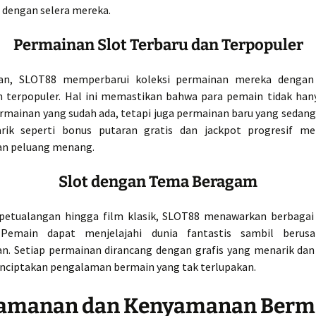
i dengan selera mereka.
Permainan Slot Terbaru dan Terpopuler
lan, SLOT88 memperbarui koleksi permainan mereka dengan j
n terpopuler. Hal ini memastikan bahwa para pemain tidak han
rmainan yang sudah ada, tetapi juga permainan baru yang sedang 
arik seperti bonus putaran gratis dan jackpot progresif me
an peluang menang.
Slot dengan Tema Beragam
petualangan hingga film klasik, SLOT88 menawarkan berbaga
Pemain dapat menjelajahi dunia fantastis sambil berus
. Setiap permainan dirancang dengan grafis yang menarik dan
enciptakan pengalaman bermain yang tak terlupakan.
amanan dan Kenyamanan Berm