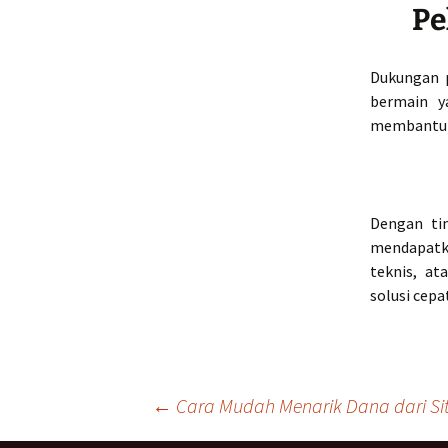
Pe
Dukungan p
bermain y
membantu 
Dengan ti
mendapatka
teknis, a
solusi cepa
Post
←
Cara Mudah Menarik Dana dari Sit