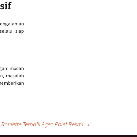
sif
 pengalaman
elalu siap
ngan mudah
an, masalah
memberikan
us Roulette Terbaik Agen Rolet Resmi
→