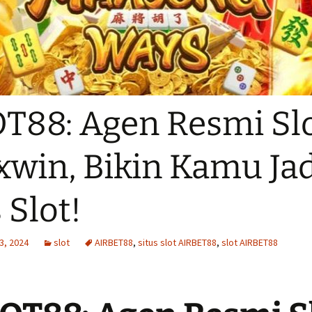
T88: Agen Resmi Sl
win, Bikin Kamu Jad
 Slot!
3, 2024
slot
AIRBET88
,
situs slot AIRBET88
,
slot AIRBET88