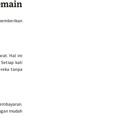
emain
memberikan
at. Hal ini
Setiap kali
ereka tanpa
embayaran.
engan mudah