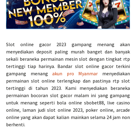
Slot online gacor 2023 gampang menang akan
menyediakan deposit paling murah banget dan banyak
sekali beraneka permainan mesin slot dengan tingkat rtp
tertinggi tiap harinya. Bandar slot online gacor terkini
gampang menang
akun pro Myanmar
menyediakan
permainan slot online terlengkap dan pastinya rtp slot
tertinggi di tahun 2023. Kami menyediakan beraneka
permainan bocoran slot gacor malam ini yang gampang
untuk menang seperti bola online sbobet88, live casino
online, laman judi slot online 2023, poker online, arcade
online yang akan dapat kalian mainkan selama 24 jam non
berhenti.