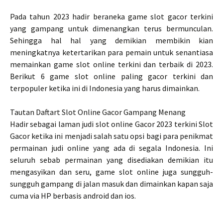
Pada tahun 2023 hadir beraneka game slot gacor terkini
yang gampang untuk dimenangkan terus bermunculan.
Sehingga hal hal yang demikian membikin kian
meningkatnya ketertarikan para pemain untuk senantiasa
memainkan game slot online terkini dan terbaik di 2023.
Berikut 6 game slot online paling gacor terkini dan
terpopuler ketika ini di Indonesia yang harus dimainkan.
Tautan Daftart Slot Online Gacor Gampang Menang
Hadir sebagai laman judi slot online Gacor 2023 terkini Slot
Gacor ketika ini menjadi salah satu opsi bagi para penikmat
permainan judi online yang ada di segala Indonesia. Ini
seluruh sebab permainan yang disediakan demikian itu
mengasyikan dan seru, game slot online juga sungguh-
sungguh gampang di jalan masuk dan dimainkan kapan saja
cuma via HP berbasis android dan ios.