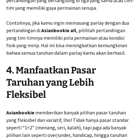
pertandingan yang berlangsung di liga yang sama atau tim-
tim yang memiliki gaya permainan serupa.
Contohnya, jika kamu ingin memasang parlay dengan dua
pertandingan di
Asianbookie all
, pilihlah pertandingan
yang tim-timnya memiliki pola permainan atau kondisi
fisik yang mirip. Hal ini bisa meningkatkan kemungkinan
bahwa semua taruhan dalam parlay kamu akan berhasil.
4.
Manfaatkan Pasar
Taruhan yang Lebih
Fleksibel
Asianbookie
memberikan banyak pilihan pasar taruhan
yang fleksibel dan variatif, lho! Tidak hanya pasar standar
seperti “1×2” (menang, seri, kalah), tapi juga ada banyak
pilihan lain seperti over/under, handicap, hingga taruhan