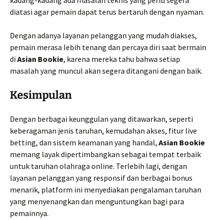
kadang-kadang ada masalah teknis yang perlu segera
diatasi agar pemain dapat terus bertaruh dengan nyaman.
Dengan adanya layanan pelanggan yang mudah diakses,
pemain merasa lebih tenang dan percaya diri saat bermain
di
Asian Bookie
, karena mereka tahu bahwa setiap
masalah yang muncul akan segera ditangani dengan baik.
Kesimpulan
Dengan berbagai keunggulan yang ditawarkan, seperti
keberagaman jenis taruhan, kemudahan akses, fitur live
betting, dan sistem keamanan yang handal,
Asian Bookie
memang layak dipertimbangkan sebagai tempat terbaik
untuk taruhan olahraga online. Terlebih lagi, dengan
layanan pelanggan yang responsif dan berbagai bonus
menarik, platform ini menyediakan pengalaman taruhan
yang menyenangkan dan menguntungkan bagi para
pemainnya.