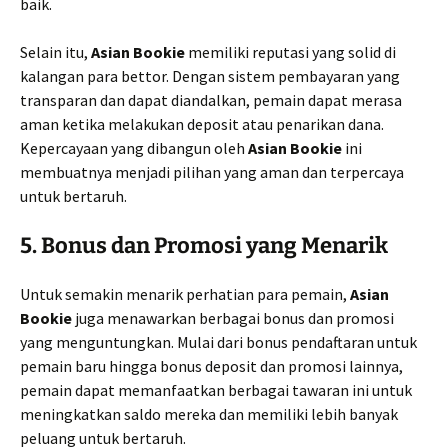
baik.
Selain itu,
Asian Bookie
memiliki reputasi yang solid di
kalangan para bettor. Dengan sistem pembayaran yang
transparan dan dapat diandalkan, pemain dapat merasa
aman ketika melakukan deposit atau penarikan dana.
Kepercayaan yang dibangun oleh
Asian Bookie
ini
membuatnya menjadi pilihan yang aman dan terpercaya
untuk bertaruh.
5. Bonus dan Promosi yang Menarik
Untuk semakin menarik perhatian para pemain,
Asian
Bookie
juga menawarkan berbagai bonus dan promosi
yang menguntungkan. Mulai dari bonus pendaftaran untuk
pemain baru hingga bonus deposit dan promosi lainnya,
pemain dapat memanfaatkan berbagai tawaran ini untuk
meningkatkan saldo mereka dan memiliki lebih banyak
peluang untuk bertaruh.