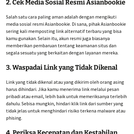
2. Cek Media Sosial Resmi Asianbookie
Salah satu cara paling aman adalah dengan mengikuti
media sosial resmi Asianbookie. Di sana, pihak Asianbookie
sering kali memposting link alternatif terbaru yang bisa
kamu gunakan. Selain itu, akun resmi juga biasanya
memberikan pembaruan tentang keamanan situs dan
segala sesuatu yang berkaitan dengan layanan mereka.
3. Waspadai Link yang Tidak Dikenal
Link yang tidak dikenal atau yang dikirim oleh orang asing
harus dihindari. Jika kamu menerima link melalui pesan
pribadi atau email, lebih baik untuk memeriksanya terlebih
dahulu. Sebisa mungkin, hindari klik link dari sumber yang
tidak jelas untuk menghindari risiko terkena malware atau
phising.
4. Periksa Kecepatan dan Kestabilan