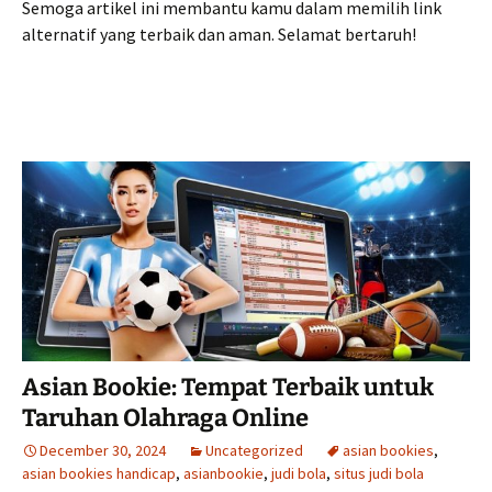
Semoga artikel ini membantu kamu dalam memilih link
alternatif yang terbaik dan aman. Selamat bertaruh!
Asian Bookie: Tempat Terbaik untuk
Taruhan Olahraga Online
December 30, 2024
Uncategorized
asian bookies
,
asian bookies handicap
,
asianbookie
,
judi bola
,
situs judi bola