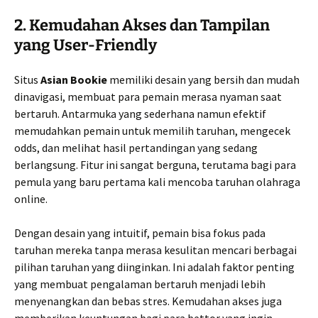
2. Kemudahan Akses dan Tampilan
yang User-Friendly
Situs
Asian Bookie
memiliki desain yang bersih dan mudah
dinavigasi, membuat para pemain merasa nyaman saat
bertaruh. Antarmuka yang sederhana namun efektif
memudahkan pemain untuk memilih taruhan, mengecek
odds, dan melihat hasil pertandingan yang sedang
berlangsung. Fitur ini sangat berguna, terutama bagi para
pemula yang baru pertama kali mencoba taruhan olahraga
online.
Dengan desain yang intuitif, pemain bisa fokus pada
taruhan mereka tanpa merasa kesulitan mencari berbagai
pilihan taruhan yang diinginkan. Ini adalah faktor penting
yang membuat pengalaman bertaruh menjadi lebih
menyenangkan dan bebas stres. Kemudahan akses juga