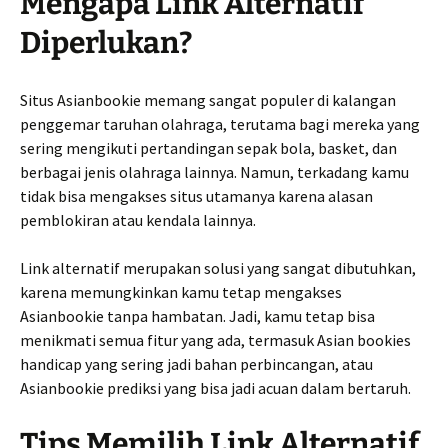
Mengapa Link Alternatif
Diperlukan?
Situs Asianbookie memang sangat populer di kalangan
penggemar taruhan olahraga, terutama bagi mereka yang
sering mengikuti pertandingan sepak bola, basket, dan
berbagai jenis olahraga lainnya. Namun, terkadang kamu
tidak bisa mengakses situs utamanya karena alasan
pemblokiran atau kendala lainnya.
Link alternatif merupakan solusi yang sangat dibutuhkan,
karena memungkinkan kamu tetap mengakses
Asianbookie tanpa hambatan. Jadi, kamu tetap bisa
menikmati semua fitur yang ada, termasuk Asian bookies
handicap yang sering jadi bahan perbincangan, atau
Asianbookie prediksi yang bisa jadi acuan dalam bertaruh.
Tips Memilih Link Alternatif