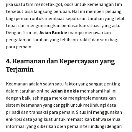
jika suatu tim mencetak gol, odds untuk kemenangan tim
tersebut bisa langsung berubah. Hal ini memberi peluang
bagi pemain untuk membuat keputusan taruhan yang lebih
tepat dan menguntungkan berdasarkan situasi yang ada.
Dengan fitur ini,
Asian Bookie
mampu menawarkan
pengalaman taruhan yang lebih interaktif dan seru bagi
para pemain.
4. Keamanan dan Kepercayaan yang
Terjamin
Keamanan adalah salah satu faktor yang sangat penting
dalam taruhan online.
Asian Bookie
memahami hal ini
dengan baik, sehingga mereka mengimplementasikan
sistem keamanan yang canggih untuk melindungi data
pribadi dan transaksi para pemain. Situs ini menggunakan
enkripsi data yang kuat untuk memastikan bahwa semua
informasi yang diberikan oleh pemain terlindungi dengan