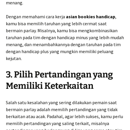
menang.
Dengan memahami cara kerja
asian bookies handicap
,
kamu bisa memilih taruhan yang lebih cermat saat
bermain parlay. Misalnya, kamu bisa mengkombinasikan
taruhan pada tim dengan handicap minus yang lebih mudah
menang, dan menambahkannya dengan taruhan pada tim
dengan handicap plus yang mungkin memiliki peluang
kejutan.
3.
Pilih Pertandingan yang
Memiliki Keterkaitan
Salah satu kesalahan yang sering dilakukan pemain saat
bermain parlay adalah memilih pertandingan yang tidak
berkaitan atau acak. Padahal, agar lebih sukses, kamu perlu
memilih pertandingan yang saling terkait, misalnya