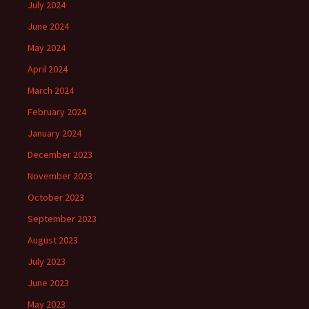
July 2024
June 2024
May 2024
April 2024
March 2024
February 2024
January 2024
December 2023
November 2023
October 2023
September 2023
August 2023
July 2023
June 2023
May 2023