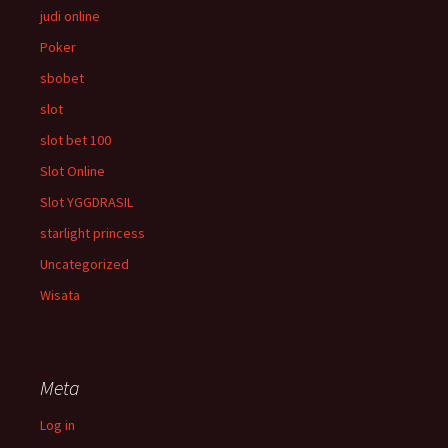
judi online
Poker
sbobet
slot
slot bet 100
Slot Online
Slot YGGDRASIL
starlight princess
Uncategorized
Wisata
Meta
Log in