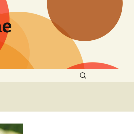
ne
Search
for: