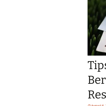
Tip
Ber
Re
August 6,