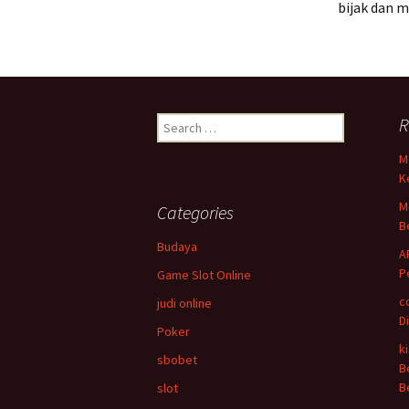
bijak dan 
Search
R
for:
M
K
M
Categories
B
Budaya
A
P
Game Slot Online
c
judi online
D
Poker
k
sbobet
B
B
slot