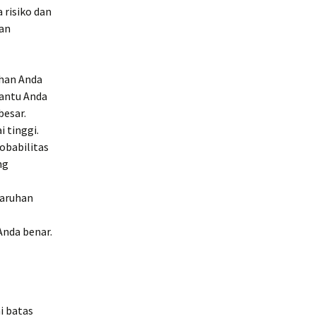
risiko dan
an
uhan Anda
bantu Anda
besar.
 tinggi.
obabilitas
ng
taruhan
Anda benar.
i batas