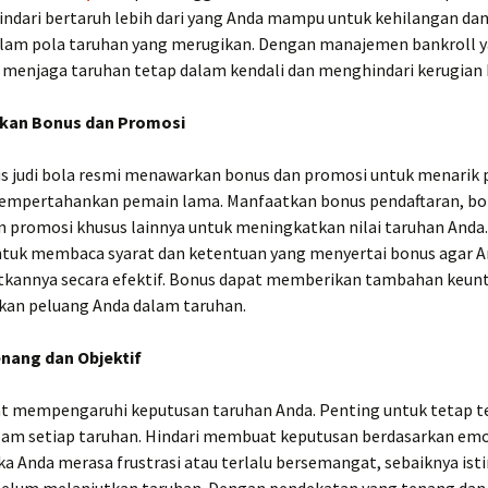
Hindari bertaruh lebih dari yang Anda mampu untuk kehilangan da
alam pola taruhan yang merugikan. Dengan manajemen bankroll y
 menjaga taruhan tetap dalam kendali dan menghindari kerugian 
tkan Bonus dan Promosi
us judi bola resmi menawarkan bonus dan promosi untuk menarik
empertahankan pemain lama. Manfaatkan bonus pendaftaran, b
an promosi khusus lainnya untuk meningkatkan nilai taruhan Anda
ntuk membaca syarat dan ketentuan yang menyertai bonus agar A
annya secara efektif. Bonus dapat memberikan tambahan keun
an peluang Anda dalam taruhan.
enang dan Objektif
t mempengaruhi keputusan taruhan Anda. Penting untuk tetap t
alam setiap taruhan. Hindari membuat keputusan berdasarkan emo
ka Anda merasa frustrasi atau terlalu bersemangat, sebaiknya ist