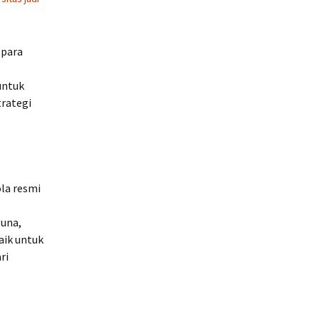
 para
untuk
trategi
la resmi
guna,
aik untuk
ri