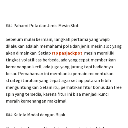
### Pahami Pola dan Jenis Mesin Slot
Sebelum mulai bermain, langkah pertama yang wajib
dilakukan adalah memahami pola dan jenis mesin slot yang
akan dimainkan. Setiap
rtp pasjackpot
mesin memiliki
tingkat volatilitas berbeda, ada yang cepat memberikan
kemenangan kecil, ada juga yang jarang tapi hadiahnya
besar. Pemahaman ini membantu pemain menentukan
strategi taruhan yang tepat agar setiap putaran lebih
menguntungkan. Selain itu, perhatikan fitur bonus dan free
spin yang tersedia, karena fitur ini bisa menjadi kunci
meraih kemenangan maksimal.
### Kelola Modal dengan Bijak