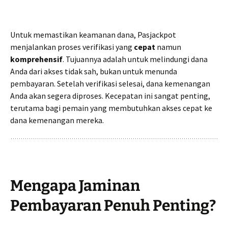
Untuk memastikan keamanan dana, Pasjackpot
menjalankan proses verifikasi yang
cepat
namun
komprehensif
. Tujuannya adalah untuk melindungi dana
Anda dari akses tidak sah, bukan untuk menunda
pembayaran. Setelah verifikasi selesai, dana kemenangan
Anda akan segera diproses. Kecepatan ini sangat penting,
terutama bagi pemain yang membutuhkan akses cepat ke
dana kemenangan mereka.
Mengapa Jaminan
Pembayaran Penuh Penting?