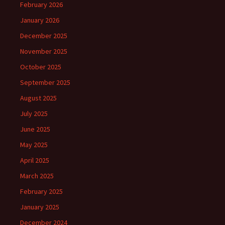
February 2026
January 2026
December 2025
November 2025
October 2025
September 2025
August 2025
July 2025
June 2025
May 2025
April 2025
March 2025
February 2025
January 2025
December 2024