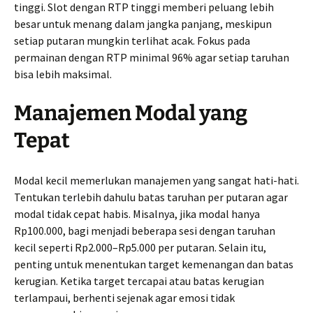
tinggi. Slot dengan RTP tinggi memberi peluang lebih
besar untuk menang dalam jangka panjang, meskipun
setiap putaran mungkin terlihat acak. Fokus pada
permainan dengan RTP minimal 96% agar setiap taruhan
bisa lebih maksimal.
Manajemen Modal yang
Tepat
Modal kecil memerlukan manajemen yang sangat hati-hati.
Tentukan terlebih dahulu batas taruhan per putaran agar
modal tidak cepat habis. Misalnya, jika modal hanya
Rp100.000, bagi menjadi beberapa sesi dengan taruhan
kecil seperti Rp2.000–Rp5.000 per putaran. Selain itu,
penting untuk menentukan target kemenangan dan batas
kerugian. Ketika target tercapai atau batas kerugian
terlampaui, berhenti sejenak agar emosi tidak