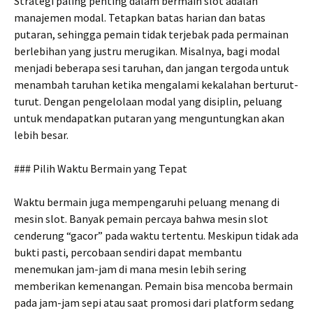
Strategi paling penting dalam bermain slot adalah
manajemen modal. Tetapkan batas harian dan batas
putaran, sehingga pemain tidak terjebak pada permainan
berlebihan yang justru merugikan. Misalnya, bagi modal
menjadi beberapa sesi taruhan, dan jangan tergoda untuk
menambah taruhan ketika mengalami kekalahan berturut-
turut. Dengan pengelolaan modal yang disiplin, peluang
untuk mendapatkan putaran yang menguntungkan akan
lebih besar.
### Pilih Waktu Bermain yang Tepat
Waktu bermain juga mempengaruhi peluang menang di
mesin slot. Banyak pemain percaya bahwa mesin slot
cenderung “gacor” pada waktu tertentu. Meskipun tidak ada
bukti pasti, percobaan sendiri dapat membantu
menemukan jam-jam di mana mesin lebih sering
memberikan kemenangan. Pemain bisa mencoba bermain
pada jam-jam sepi atau saat promosi dari platform sedang