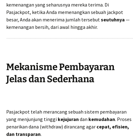
kemenangan yang seharusnya mereka terima. Di
Pasjackpot, ketika Anda memenangkan sebuah jackpot
besar, Anda akan menerima jumlah tersebut
seutuhnya
—
kemenangan bersih, dari awal hingga akhir.
Mekanisme Pembayaran
Jelas dan Sederhana
Pasjackpot telah merancang sebuah sistem pembayaran
yang menjunjung tinggi
kejujuran
dan
kemudahan
. Proses
penarikan dana (withdraw) dirancang agar
cepat, efisien,
dan transparan
.