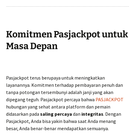
Komitmen Pasjackpot untuk
Masa Depan
Pasjackpot terus berupaya untuk meningkatkan
layanannya. Komitmen terhadap pembayaran penuh dan
tanpa potongan tersembunyi adalah janji yang akan
dipegang teguh. Pasjackpot percaya bahwa
PASJACKPOT
hubungan yang sehat antara platform dan pemain
didasarkan pada
saling percaya
dan
integritas
. Dengan
Pasjackpot, Anda bisa yakin bahwa saat Anda menang
besar, Anda benar-benar mendapatkan semuanya.