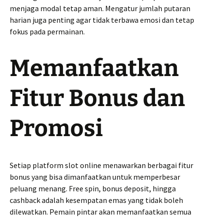
menjaga modal tetap aman. Mengatur jumlah putaran
harian juga penting agar tidak terbawa emosi dan tetap
fokus pada permainan.
Memanfaatkan
Fitur Bonus dan
Promosi
Setiap platform slot online menawarkan berbagai fitur
bonus yang bisa dimanfaatkan untuk memperbesar
peluang menang. Free spin, bonus deposit, hingga
cashback adalah kesempatan emas yang tidak boleh
dilewatkan. Pemain pintar akan memanfaatkan semua