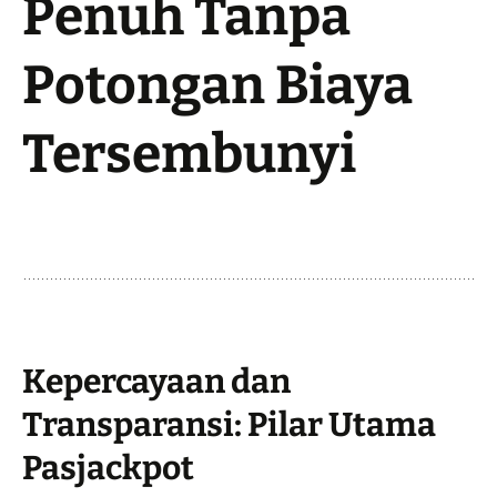
Penuh Tanpa
Potongan Biaya
Tersembunyi
Kepercayaan dan
Transparansi: Pilar Utama
Pasjackpot