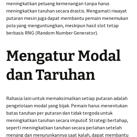
meningkatkan peluang kemenangan tanpa harus
meningkatkan taruhan secara drastis. Mengamati riwayat
putaran mesin juga dapat membantu pemain menemukan
pola yang menguntungkan, meskipun hasil slot tetap
berbasis RNG (Random Number Generator).
Mengatur Modal
dan Taruhan
Rahasia lain untuk memaksimalkan setiap putaran adalah
pengelolaan modal yang bijak. Pemain harus menentukan
batas taruhan per putaran dan tidak tergoda untuk
meningkatkan taruhan secara impulsif. Strategi bertahap,
seperti meningkatkan taruhan secara perlahan setelah
menang dan menurunkannya saat kalah, dapat membantu