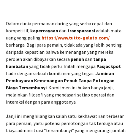
Dalam dunia permainan daring yang serba cepat dan
kompetitif,
kepercayaan
dan
transparansi
adalah mata
uang yang paling
https://www.tutto-gelato.com/
berharga. Bagi para pemain, tidak ada yang lebih penting
daripada kepastian bahwa kemenangan yang mereka
peroleh akan dibayarkan secara
penuh
dan
tanpa
hambatan
yang tidak perlu. Inilah mengapa
Pasjackpot
hadir dengan sebuah komitmen yang tegas:
Jaminan
Pembayaran Kemenangan Penuh Tanpa Potongan
Biaya Tersembunyi
. Komitmen ini bukan hanya janji,
melainkan filosofi yang mendasari setiap operasi dan
interaksi dengan para anggotanya.
Janji ini menghilangkan salah satu kekhawatiran terbesar
para pemain, yaitu potensi pemotongan tak terduga atau
biaya administrasi “tersembunyi” yang mengurangi jumlah