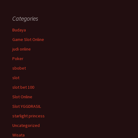
Categories
Budaya
Game Slot Online
judi online
Poker
sbobet
slot
slot bet 100
Slot Online
Slot YGGDRASIL
starlight princess
Uncategorized
Wisata