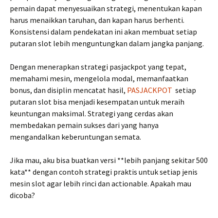
pemain dapat menyesuaikan strategi, menentukan kapan
harus menaikkan taruhan, dan kapan harus berhenti.
Konsistensi dalam pendekatan ini akan membuat setiap
putaran slot lebih menguntungkan dalam jangka panjang.
Dengan menerapkan strategi pasjackpot yang tepat,
memahami mesin, mengelola modal, memanfaatkan
bonus, dan disiplin mencatat hasil,
PASJACKPOT
setiap
putaran slot bisa menjadi kesempatan untuk meraih
keuntungan maksimal. Strategi yang cerdas akan
membedakan pemain sukses dari yang hanya
mengandalkan keberuntungan semata.
Jika mau, aku bisa buatkan versi **lebih panjang sekitar 500
kata** dengan contoh strategi praktis untuk setiap jenis
mesin slot agar lebih rinci dan actionable. Apakah mau
dicoba?