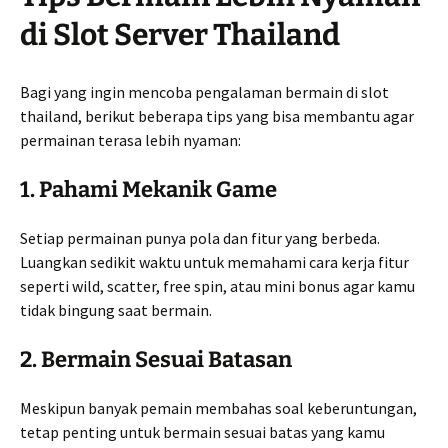
di Slot Server Thailand
Bagi yang ingin mencoba pengalaman bermain di slot
thailand, berikut beberapa tips yang bisa membantu agar
permainan terasa lebih nyaman:
1. Pahami Mekanik Game
Setiap permainan punya pola dan fitur yang berbeda.
Luangkan sedikit waktu untuk memahami cara kerja fitur
seperti wild, scatter, free spin, atau mini bonus agar kamu
tidak bingung saat bermain.
2. Bermain Sesuai Batasan
Meskipun banyak pemain membahas soal keberuntungan,
tetap penting untuk bermain sesuai batas yang kamu