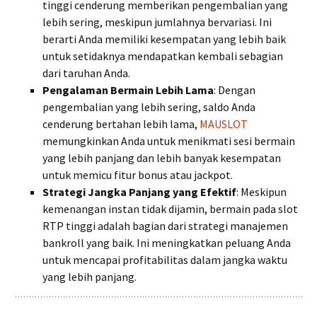
tinggi cenderung memberikan pengembalian yang
lebih sering, meskipun jumlahnya bervariasi. Ini
berarti Anda memiliki kesempatan yang lebih baik
untuk setidaknya mendapatkan kembali sebagian
dari taruhan Anda.
Pengalaman Bermain Lebih Lama
: Dengan
pengembalian yang lebih sering, saldo Anda
cenderung bertahan lebih lama,
MAUSLOT
memungkinkan Anda untuk menikmati sesi bermain
yang lebih panjang dan lebih banyak kesempatan
untuk memicu fitur bonus atau jackpot.
Strategi Jangka Panjang yang Efektif
: Meskipun
kemenangan instan tidak dijamin, bermain pada slot
RTP tinggi adalah bagian dari strategi manajemen
bankroll yang baik. Ini meningkatkan peluang Anda
untuk mencapai profitabilitas dalam jangka waktu
yang lebih panjang.