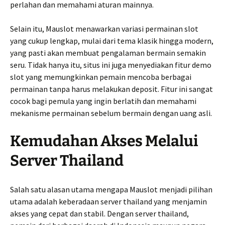
perlahan dan memahami aturan mainnya.
Selain itu, Mauslot menawarkan variasi permainan slot
yang cukup lengkap, mulai dari tema klasik hingga modern,
yang pasti akan membuat pengalaman bermain semakin
seru. Tidak hanya itu, situs ini juga menyediakan fitur demo
slot yang memungkinkan pemain mencoba berbagai
permainan tanpa harus melakukan deposit. Fitur ini sangat
cocok bagi pemula yang ingin berlatih dan memahami
mekanisme permainan sebelum bermain dengan uang asli.
Kemudahan Akses Melalui
Server Thailand
Salah satu alasan utama mengapa Mauslot menjadi pilihan
utama adalah keberadaan server thailand yang menjamin
akses yang cepat dan stabil. Dengan server thailand,