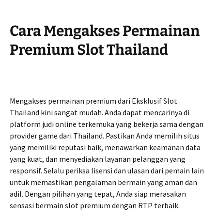
Cara Mengakses Permainan
Premium Slot Thailand
Mengakses permainan premium dari Eksklusif Slot
Thailand kini sangat mudah. Anda dapat mencarinya di
platform judi online terkemuka yang bekerja sama dengan
provider game dari Thailand. Pastikan Anda memilih situs
yang memiliki reputasi baik, menawarkan keamanan data
yang kuat, dan menyediakan layanan pelanggan yang
responsif. Selalu periksa lisensi dan ulasan dari pemain lain
untuk memastikan pengalaman bermain yang aman dan
adil. Dengan pilihan yang tepat, Anda siap merasakan
sensasi bermain slot premium dengan RTP terbaik.