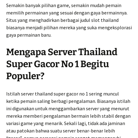
Semakin banyak pilihan game, semakin mudah pemain
memilih permainan yang sesuai dengan gaya bermainnya.
Situs yang menghadirkan berbagai judul slot thailand
biasanya menjadi pilihan mereka yang suka mengeksplorasi
gaya permainan baru.
Mengapa Server Thailand
Super Gacor No 1 Begitu
Populer?
Istilah server thailand super gacor no 1 sering muncul
ketika pemain saling berbagi pengalaman. Biasanya istilah
ini digunakan untuk menggambarkan server yang menurut
mereka memberi pengalaman bermain lebih stabil dengan
variasi game yang menarik. Sekali lagi, tidak ada jaminan
atau patokan bahwa suatu server benar-benar lebih