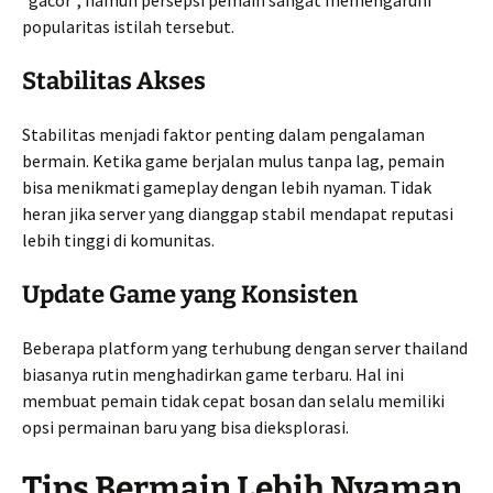
“gacor”, namun persepsi pemain sangat memengaruhi
popularitas istilah tersebut.
Stabilitas Akses
Stabilitas menjadi faktor penting dalam pengalaman
bermain. Ketika game berjalan mulus tanpa lag, pemain
bisa menikmati gameplay dengan lebih nyaman. Tidak
heran jika server yang dianggap stabil mendapat reputasi
lebih tinggi di komunitas.
Update Game yang Konsisten
Beberapa platform yang terhubung dengan server thailand
biasanya rutin menghadirkan game terbaru. Hal ini
membuat pemain tidak cepat bosan dan selalu memiliki
opsi permainan baru yang bisa dieksplorasi.
Tips Bermain Lebih Nyaman