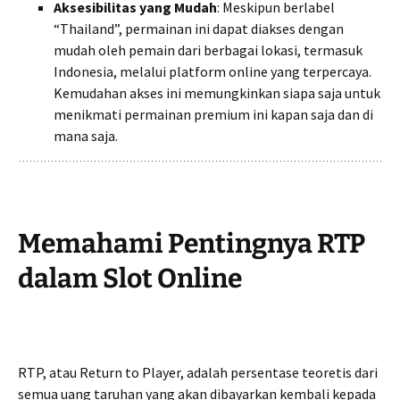
Aksesibilitas yang Mudah
: Meskipun berlabel
“Thailand”, permainan ini dapat diakses dengan
mudah oleh pemain dari berbagai lokasi, termasuk
Indonesia, melalui platform online yang terpercaya.
Kemudahan akses ini memungkinkan siapa saja untuk
menikmati permainan premium ini kapan saja dan di
mana saja.
Memahami Pentingnya RTP
dalam Slot Online
RTP, atau Return to Player, adalah persentase teoretis dari
semua uang taruhan yang akan dibayarkan kembali kepada