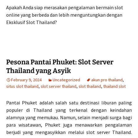
Apakah Anda siap merasakan pengalaman bermain slot
online yang berbeda dan lebih menguntungkan dengan
Eksklusif Slot Thailand?
Pesona Pantai Phuket: Slot Server
Thailand yang Asyik
February 9, 2024
Uncategorized
akun pro thailand
,
situs slot thailand
,
slot server thailand
,
slot thailand
,
thailand slot
Pantai Phuket adalah salah satu destinasi liburan paling
populer di Thailand yang terkenal dengan keindahan
alamnya yang memukau. Namun, selain menjadi surga bagi
para wisatawan, Phuket juga menawarkan pengalaman
berjudi yang mengasyikkan melalui slot server Thailand.