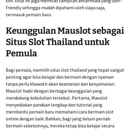
sini. Situs ini juga memiliki tampilan antarmuka yang user-
friendly sehingga mudah dipahami oleh siapa saja,
termasuk pemain baru.
Keunggulan Mauslot sebagai
Situs Slot Thailand untuk
Pemula
Bagi pemula, memilih situs slot thailand yang tepat sangat
penting agar bisa belajar dan bermain dengan nyaman
tanpa perlu khawatir akan keamanan dan kenyamanan.
Mauslot hadir dengan berbagai keunggulan yang
mendukung kebutuhan tersebut. Pertama, Mauslot
menyediakan panduan lengkap dan tutorial yang
membantu pemain baru memahami cara bermain slot
online dengan baik. Bahkan, bagi yang belum pernah
bermain sebelumnya, mereka tetap bisa belajar secara