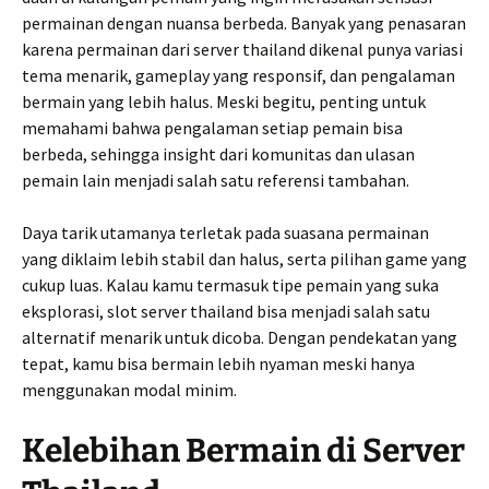
permainan dengan nuansa berbeda. Banyak yang penasaran
karena permainan dari server thailand dikenal punya variasi
tema menarik, gameplay yang responsif, dan pengalaman
bermain yang lebih halus. Meski begitu, penting untuk
memahami bahwa pengalaman setiap pemain bisa
berbeda, sehingga insight dari komunitas dan ulasan
pemain lain menjadi salah satu referensi tambahan.
Daya tarik utamanya terletak pada suasana permainan
yang diklaim lebih stabil dan halus, serta pilihan game yang
cukup luas. Kalau kamu termasuk tipe pemain yang suka
eksplorasi, slot server thailand bisa menjadi salah satu
alternatif menarik untuk dicoba. Dengan pendekatan yang
tepat, kamu bisa bermain lebih nyaman meski hanya
menggunakan modal minim.
Kelebihan Bermain di Server