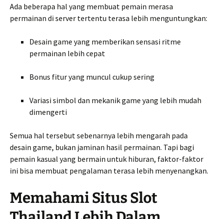
Ada beberapa hal yang membuat pemain merasa
permainan di server tertentu terasa lebih menguntungkan:
Desain game yang memberikan sensasi ritme
permainan lebih cepat
Bonus fitur yang muncul cukup sering
Variasi simbol dan mekanik game yang lebih mudah
dimengerti
Semua hal tersebut sebenarnya lebih mengarah pada
desain game, bukan jaminan hasil permainan. Tapi bagi
pemain kasual yang bermain untuk hiburan, faktor-faktor
ini bisa membuat pengalaman terasa lebih menyenangkan.
Memahami Situs Slot
Thailand Lebih Dalam