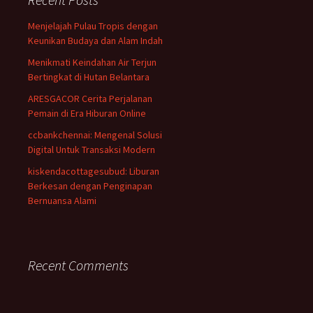
Menjelajah Pulau Tropis dengan
Keunikan Budaya dan Alam Indah
Menikmati Keindahan Air Terjun
Bertingkat di Hutan Belantara
ARESGACOR Cerita Perjalanan
Pemain di Era Hiburan Online
ccbankchennai: Mengenal Solusi
Digital Untuk Transaksi Modern
kiskendacottagesubud: Liburan
Berkesan dengan Penginapan
Bernuansa Alami
Recent Comments