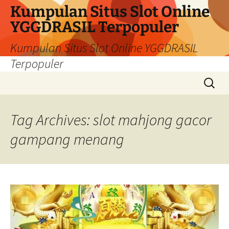
Skip
Kumpulan Situs Slot Online
to
YGGDRASIL Terpopuler
content
Kumpulan Situs Slot Online YGGDRASIL
Terpopuler
Search
for:
Tag Archives: slot mahjong gacor
gampang menang