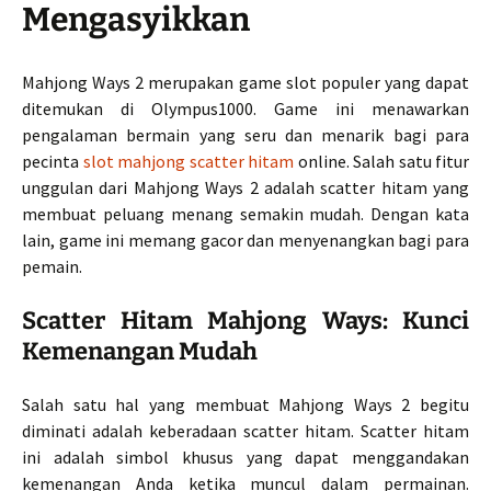
Mengasyikkan
Mahjong Ways 2 merupakan game slot populer yang dapat
ditemukan di Olympus1000. Game ini menawarkan
pengalaman bermain yang seru dan menarik bagi para
pecinta
slot mahjong scatter hitam
online. Salah satu fitur
unggulan dari Mahjong Ways 2 adalah scatter hitam yang
membuat peluang menang semakin mudah. Dengan kata
lain, game ini memang gacor dan menyenangkan bagi para
pemain.
Scatter Hitam Mahjong Ways: Kunci
Kemenangan Mudah
Salah satu hal yang membuat Mahjong Ways 2 begitu
diminati adalah keberadaan scatter hitam. Scatter hitam
ini adalah simbol khusus yang dapat menggandakan
kemenangan Anda ketika muncul dalam permainan.