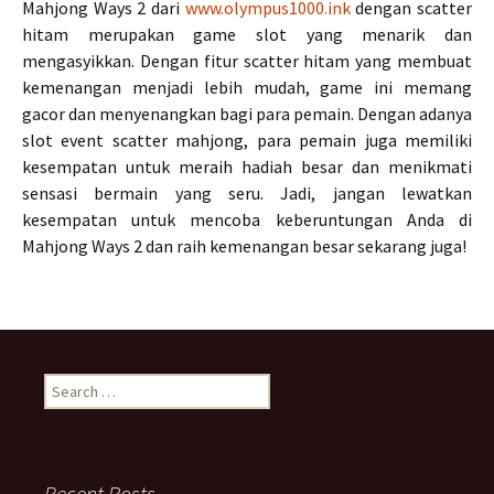
Mahjong Ways 2 dari
www.olympus1000.ink
dengan scatter
hitam merupakan game slot yang menarik dan
mengasyikkan. Dengan fitur scatter hitam yang membuat
kemenangan menjadi lebih mudah, game ini memang
gacor dan menyenangkan bagi para pemain. Dengan adanya
slot event scatter mahjong, para pemain juga memiliki
kesempatan untuk meraih hadiah besar dan menikmati
sensasi bermain yang seru. Jadi, jangan lewatkan
kesempatan untuk mencoba keberuntungan Anda di
Mahjong Ways 2 dan raih kemenangan besar sekarang juga!
Search
for:
Recent Posts