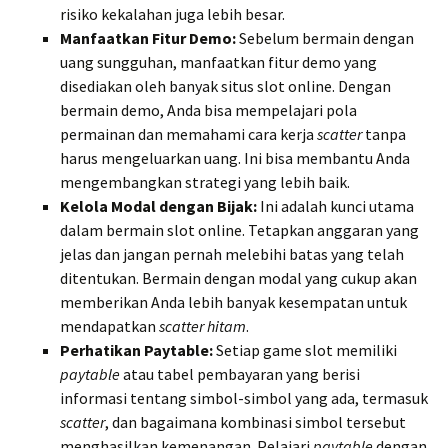
risiko kekalahan juga lebih besar.
Manfaatkan Fitur Demo:
Sebelum bermain dengan
uang sungguhan, manfaatkan fitur demo yang
disediakan oleh banyak situs slot online. Dengan
bermain demo, Anda bisa mempelajari pola
permainan dan memahami cara kerja
scatter
tanpa
harus mengeluarkan uang. Ini bisa membantu Anda
mengembangkan strategi yang lebih baik.
Kelola Modal dengan Bijak:
Ini adalah kunci utama
dalam bermain slot online. Tetapkan anggaran yang
jelas dan jangan pernah melebihi batas yang telah
ditentukan. Bermain dengan modal yang cukup akan
memberikan Anda lebih banyak kesempatan untuk
mendapatkan
scatter hitam
.
Perhatikan Paytable:
Setiap game slot memiliki
paytable
atau tabel pembayaran yang berisi
informasi tentang simbol-simbol yang ada, termasuk
scatter
, dan bagaimana kombinasi simbol tersebut
menghasilkan kemenangan. Pelajari
paytable
dengan