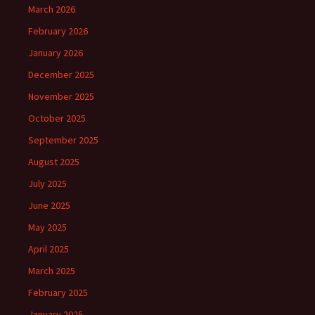
March 2026
February 2026
January 2026
December 2025
November 2025
October 2025
September 2025
August 2025
July 2025
June 2025
May 2025
April 2025
March 2025
February 2025
January 2025