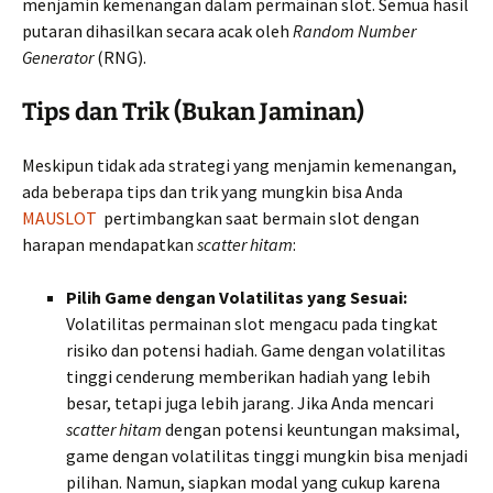
menjamin kemenangan dalam permainan slot. Semua hasil
putaran dihasilkan secara acak oleh
Random Number
Generator
(RNG).
Tips dan Trik (Bukan Jaminan)
Meskipun tidak ada strategi yang menjamin kemenangan,
ada beberapa tips dan trik yang mungkin bisa Anda
MAUSLOT
pertimbangkan saat bermain slot dengan
harapan mendapatkan
scatter hitam
:
Pilih Game dengan Volatilitas yang Sesuai:
Volatilitas permainan slot mengacu pada tingkat
risiko dan potensi hadiah. Game dengan volatilitas
tinggi cenderung memberikan hadiah yang lebih
besar, tetapi juga lebih jarang. Jika Anda mencari
scatter hitam
dengan potensi keuntungan maksimal,
game dengan volatilitas tinggi mungkin bisa menjadi
pilihan. Namun, siapkan modal yang cukup karena