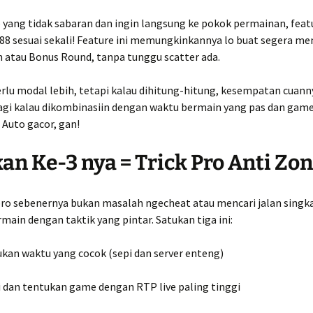
e yang tidak sabaran dan ingin langsung ke pokok permainan, feat
88 sesuai sekali! Feature ini memungkinkannya lo buat segera me
n atau Bonus Round, tanpa tunggu scatter ada.
lu modal lebih, tetapi kalau dihitung-hitung, kesempatan cuann
lagi kalau dikombinasiin dengan waktu bermain yang pas dan gam
 Auto gacor, gan!
an Ke-3 nya = Trick Pro Anti Zon
pro sebenernya bukan masalah ngecheat atau mencari jalan singka
rmain dengan taktik yang pintar. Satukan tiga ini:
kan waktu yang cocok (sepi dan server enteng)
 dan tentukan game dengan RTP live paling tinggi