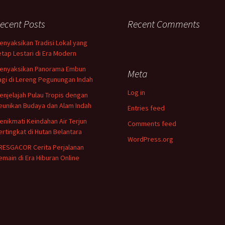
ecent Posts
Recent Comments
enyaksikan Tradisi Lokal yang
etap Lestari di Era Modern
enyaksikan Panorama Embun
Meta
agi di Lereng Pegunungan Indah
Log in
enjelajah Pulau Tropis dengan
eunikan Budaya dan Alam Indah
Entries feed
enikmati Keindahan Air Terjun
Comments feed
ertingkat di Hutan Belantara
WordPress.org
RESGACOR Cerita Perjalanan
emain di Era Hiburan Online