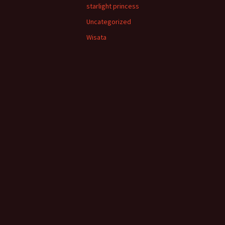
starlight princess
Uncategorized
Wisata