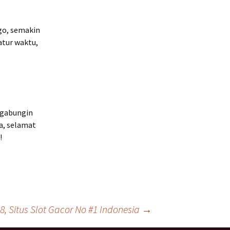
go, semakin
atur waktu,
a gabungin
a, selamat
!
, Situs Slot Gacor No #1 Indonesia
→