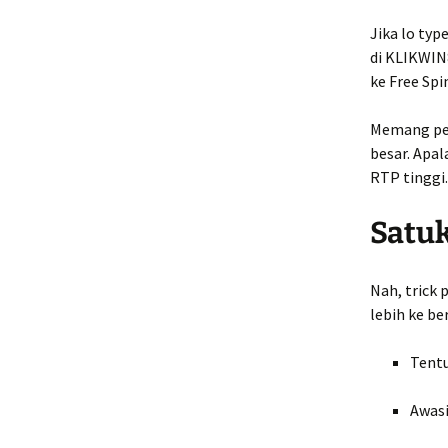
Jika lo typ
di KLIKWIN
ke Free Spi
Memang per
besar. Apa
RTP tinggi.
Satuk
Nah, trick 
lebih ke be
Tentu
Awasi