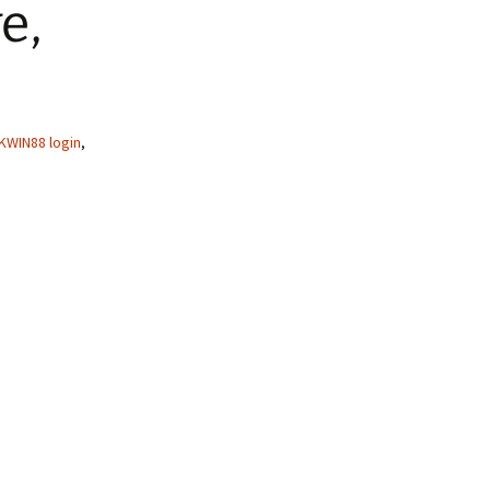
e,
KWIN88 login
,