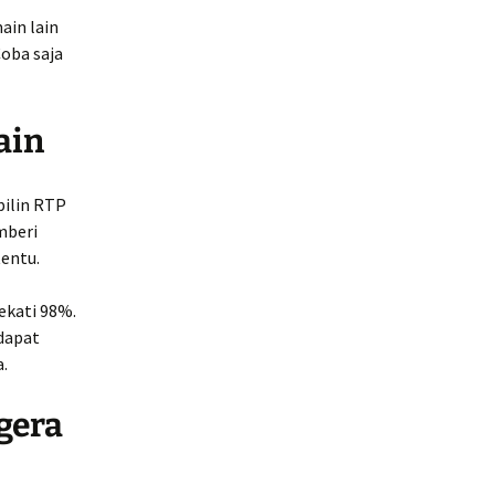
ain lain
Coba saja
ain
pilin RTP
mberi
entu.
ekati 98%.
dapat
a.
gera