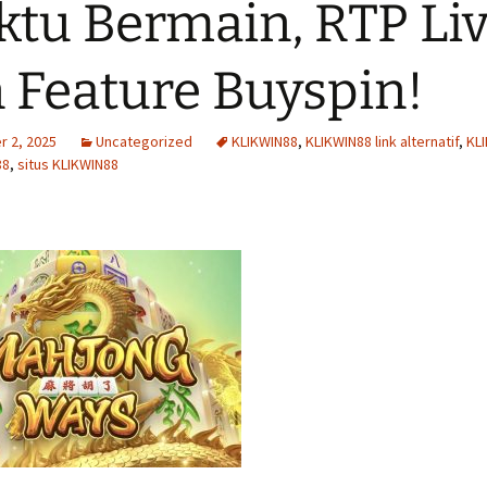
tu Bermain, RTP Liv
 Feature Buyspin!
 2, 2025
Uncategorized
KLIKWIN88
,
KLIKWIN88 link alternatif
,
KLI
88
,
situs KLIKWIN88