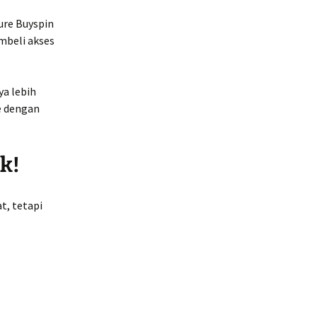
ure Buyspin
mbeli akses
ya lebih
e dengan
k!
t, tetapi