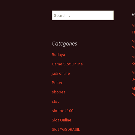
navigation
Search
R
for:
M
T
M
Categories
P
Budaya
M
K
Game Slot Online
M
judi online
B
Poker
A
sbobet
P
slot
slot bet 100
Slot Online
Slot YGGDRASIL