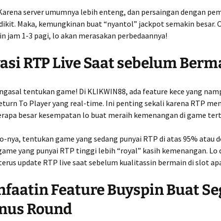
arena server umumnya lebih enteng, dan persaingan dengan pem
dikit. Maka, kemungkinan buat “nyantol” jackpot semakin besar. 
in jam 1-3 pagi, lo akan merasakan perbedaannya!
asi RTP Live Saat sebelum Berm
gasal tentukan game! Di KLIKWIN88, ada feature kece yang nam
Return To Player yang real-time. Ini penting sekali karena RTP me
berapa besar kesempatan lo buat meraih kemenangan di game tert
o-nya, tentukan game yang sedang punyai RTP di atas 95% atau d
me yang punyai RTP tinggi lebih “royal” kasih kemenangan. Lo 
erus update RTP live saat sebelum kualitassin bermain di slot ap
nfaatin Feature Buyspin Buat Se
onus Round