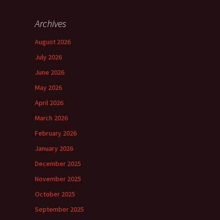
Archives
August 2026
July 2026
June 2026
May 2026
April 2026
March 2026
February 2026
January 2026
December 2025
November 2025
October 2025
September 2025