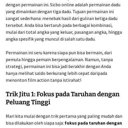
dengan permainan ini. Sicbo online adalah permainan dadu
yang dimainkan dengan tiga dadu. Tujuan permainan ini
sangat sederhana: menebak hasil dari guliran ketiga dadu
tersebut. Anda bisa bertaruh pada berbagai kombinasi,
mulai dari total angka yang keluar, pasangan angka, hingga
angka spesifik yang muncul di salah satu dadu.
Permainan ini seru karena siapa pun bisa bermain, dari
pemula hingga pemain berpengalaman. Namun, tanpa
strategi, permainan ini bisa jadi berakhir dengan Anda
hanya melihat saldo berkurang lebih cepat daripada
menonton film action tanpa istirahat!
Trik Jitu 1: Fokus pada Taruhan dengan
Peluang Tinggi
Mari kita mulai dengan trik pertama yang paling mudah dan
bisa dilakukan oleh siapa saja:
fokus pada taruhan dengan