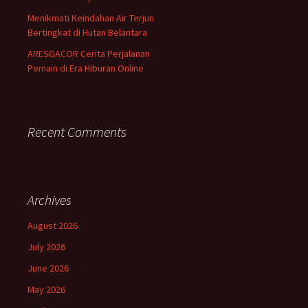
Menikmati Keindahan Air Terjun
Bertingkat di Hutan Belantara
ARESGACOR Cerita Perjalanan
Pemain di Era Hiburan Online
Recent Comments
Archives
August 2026
July 2026
June 2026
May 2026