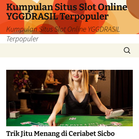
Skip
Kumpulan Situs Slot Online
to
YGGDRASIL Terpopuler
content
Kumpulan Situs Slot Online YGGDRASIL
Terpopuler
Search
for:
Trik Jitu Menang di Ceriabet Sicbo