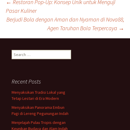
Post
←
Restoran Pop-Up: Konsep Unik untuk Menguji
Pasar Kuliner
Berjudi Bola dengan Aman dan Nyaman di Nova88,
navigation
Agen Taruhan Bola Terpercaya
→
Search
for:
Recent Posts
Menyaksikan Tradisi Lokal yang
Tetap Lestari di Era Modern
Menyaksikan Panorama Embun
Pagi di Lereng Pegunungan Indah
Menjelajah Pulau Tropis dengan
Keunikan Budaya dan Alam Indah