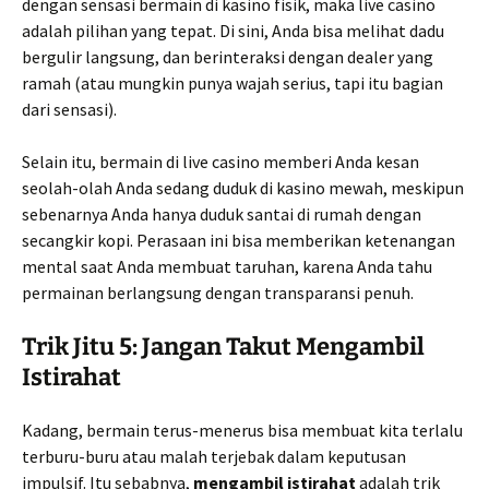
dengan sensasi bermain di kasino fisik, maka live casino
adalah pilihan yang tepat. Di sini, Anda bisa melihat dadu
bergulir langsung, dan berinteraksi dengan dealer yang
ramah (atau mungkin punya wajah serius, tapi itu bagian
dari sensasi).
Selain itu, bermain di live casino memberi Anda kesan
seolah-olah Anda sedang duduk di kasino mewah, meskipun
sebenarnya Anda hanya duduk santai di rumah dengan
secangkir kopi. Perasaan ini bisa memberikan ketenangan
mental saat Anda membuat taruhan, karena Anda tahu
permainan berlangsung dengan transparansi penuh.
Trik Jitu 5: Jangan Takut Mengambil
Istirahat
Kadang, bermain terus-menerus bisa membuat kita terlalu
terburu-buru atau malah terjebak dalam keputusan
impulsif. Itu sebabnya,
mengambil istirahat
adalah trik