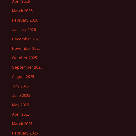
April 2026
March 2026
February 2026
January 2026
December 2025
November 2025
October 2025
September 2025
August 2025
July 2025
June 2025
May 2025
April 2025
March 2025
February 2025