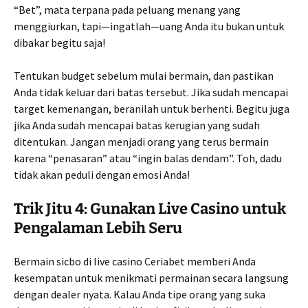
“Bet”, mata terpana pada peluang menang yang
menggiurkan, tapi—ingatlah—uang Anda itu bukan untuk
dibakar begitu saja!
Tentukan budget sebelum mulai bermain, dan pastikan
Anda tidak keluar dari batas tersebut. Jika sudah mencapai
target kemenangan, beranilah untuk berhenti. Begitu juga
jika Anda sudah mencapai batas kerugian yang sudah
ditentukan. Jangan menjadi orang yang terus bermain
karena “penasaran” atau “ingin balas dendam”. Toh, dadu
tidak akan peduli dengan emosi Anda!
Trik Jitu 4: Gunakan Live Casino untuk
Pengalaman Lebih Seru
Bermain sicbo di live casino Ceriabet memberi Anda
kesempatan untuk menikmati permainan secara langsung
dengan dealer nyata. Kalau Anda tipe orang yang suka