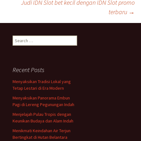
Judi IDN Slot bet kecil dengan IDN Slot promo
terbaru
→
Search
for:
Recent Posts
Menyaksikan Tradisi Lokal yang
Tetap Lestari di Era Modern
Menyaksikan Panorama Embun
Pagi di Lereng Pegunungan Indah
Menjelajah Pulau Tropis dengan
Keunikan Budaya dan Alam Indah
Menikmati Keindahan Air Terjun
Bertingkat di Hutan Belantara