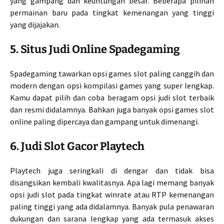
yang gampang dan keuntungan besar. Beberapa pilihan
permainan baru pada tingkat kemenangan yang tinggi
yang dijajakan.
5. Situs Judi Online Spadegaming
Spadegaming tawarkan opsi games slot paling canggih dan
modern dengan opsi kompilasi games yang super lengkap.
Kamu dapat pilih dan coba beragam opsi judi slot terbaik
dan resmi didalamnya. Bahkan juga banyak opsi games slot
online paling dipercaya dan gampang untuk dimenangi.
6. Judi Slot Gacor Playtech
Playtech juga seringkali di dengar dan tidak bisa
disangsikan kembali kwalitasnya. Apa lagi memang banyak
opsi judi slot pada tingkat winrate atau RTP kemenangan
paling tinggi yang ada didalamnya. Banyak pula penawaran
dukungan dan sarana lengkap yang ada termasuk akses