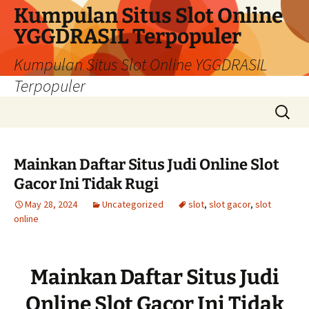
Skip
Kumpulan Situs Slot Online
to
YGGDRASIL Terpopuler
content
Kumpulan Situs Slot Online YGGDRASIL
Terpopuler
Search
for:
Mainkan Daftar Situs Judi Online Slot
Gacor Ini Tidak Rugi
May 28, 2024
Uncategorized
slot
,
slot gacor
,
slot
online
Mainkan Daftar Situs Judi
Online Slot Gacor Ini Tidak