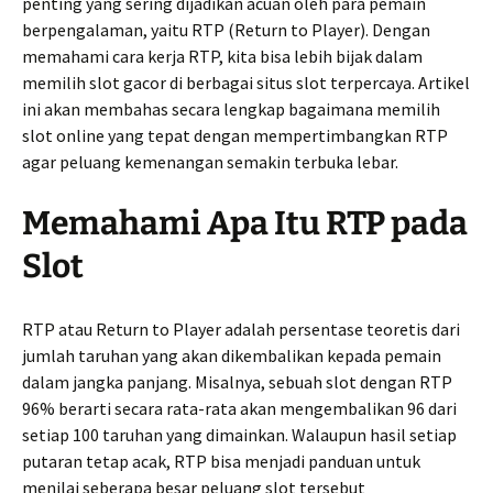
penting yang sering dijadikan acuan oleh para pemain
berpengalaman, yaitu RTP (Return to Player). Dengan
memahami cara kerja RTP, kita bisa lebih bijak dalam
memilih slot gacor di berbagai situs slot terpercaya. Artikel
ini akan membahas secara lengkap bagaimana memilih
slot online yang tepat dengan mempertimbangkan RTP
agar peluang kemenangan semakin terbuka lebar.
Memahami Apa Itu RTP pada
Slot
RTP atau Return to Player adalah persentase teoretis dari
jumlah taruhan yang akan dikembalikan kepada pemain
dalam jangka panjang. Misalnya, sebuah slot dengan RTP
96% berarti secara rata-rata akan mengembalikan 96 dari
setiap 100 taruhan yang dimainkan. Walaupun hasil setiap
putaran tetap acak, RTP bisa menjadi panduan untuk
menilai seberapa besar peluang slot tersebut