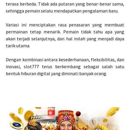
terasa berbeda. Tidak ada putaran yang benar-benar sama,
sehingga pemain selalu mendapatkan pengalaman baru.
Variasi ini menciptakan rasa penasaran yang membuat
permainan tetap menarik. Pemain tidak tahu apa yang
akan terjadi selanjutnya, dan hal inilah yang menjadi daya
tarik utama.
Dengan kombinasi antara kesederhanaan, fleksibilitas, dan
inovasi, slot777 terus berkembang sebagai salah satu
bentuk hiburan digital yang diminati banyak orang.