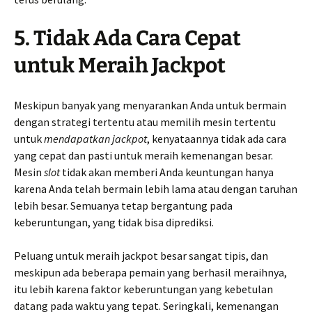
5. Tidak Ada Cara Cepat
untuk Meraih Jackpot
Meskipun banyak yang menyarankan Anda untuk bermain
dengan strategi tertentu atau memilih mesin tertentu
untuk
mendapatkan jackpot
, kenyataannya tidak ada cara
yang cepat dan pasti untuk meraih kemenangan besar.
Mesin
slot
tidak akan memberi Anda keuntungan hanya
karena Anda telah bermain lebih lama atau dengan taruhan
lebih besar. Semuanya tetap bergantung pada
keberuntungan, yang tidak bisa diprediksi.
Peluang untuk meraih jackpot besar sangat tipis, dan
meskipun ada beberapa pemain yang berhasil meraihnya,
itu lebih karena faktor keberuntungan yang kebetulan
datang pada waktu yang tepat. Seringkali, kemenangan