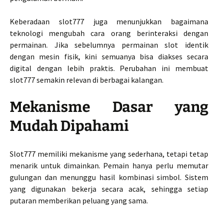
Keberadaan slot777 juga menunjukkan bagaimana
teknologi mengubah cara orang berinteraksi dengan
permainan. Jika sebelumnya permainan slot identik
dengan mesin fisik, kini semuanya bisa diakses secara
digital dengan lebih praktis. Perubahan ini membuat
slot777 semakin relevan di berbagai kalangan.
Mekanisme Dasar yang
Mudah Dipahami
Slot777 memiliki mekanisme yang sederhana, tetapi tetap
menarik untuk dimainkan. Pemain hanya perlu memutar
gulungan dan menunggu hasil kombinasi simbol. Sistem
yang digunakan bekerja secara acak, sehingga setiap
putaran memberikan peluang yang sama.