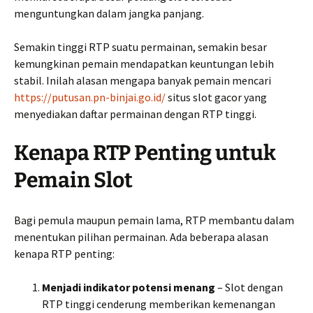
menguntungkan dalam jangka panjang.
Semakin tinggi RTP suatu permainan, semakin besar
kemungkinan pemain mendapatkan keuntungan lebih
stabil. Inilah alasan mengapa banyak pemain mencari
https://putusan.pn-binjai.go.id/
situs slot gacor yang
menyediakan daftar permainan dengan RTP tinggi.
Kenapa RTP Penting untuk
Pemain Slot
Bagi pemula maupun pemain lama, RTP membantu dalam
menentukan pilihan permainan. Ada beberapa alasan
kenapa RTP penting:
Menjadi indikator potensi menang
– Slot dengan
RTP tinggi cenderung memberikan kemenangan