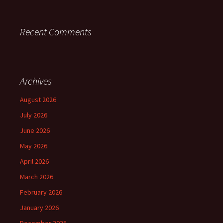
Recent Comments
Archives
August 2026
July 2026
June 2026
May 2026
April 2026
March 2026
February 2026
January 2026