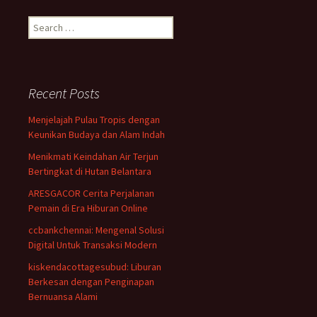
Search
for:
Recent Posts
Menjelajah Pulau Tropis dengan
Keunikan Budaya dan Alam Indah
Menikmati Keindahan Air Terjun
Bertingkat di Hutan Belantara
ARESGACOR Cerita Perjalanan
Pemain di Era Hiburan Online
ccbankchennai: Mengenal Solusi
Digital Untuk Transaksi Modern
kiskendacottagesubud: Liburan
Berkesan dengan Penginapan
Bernuansa Alami