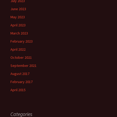
July 2023
June 2023
May 2023
April 2023
March 2023
February 2023
April 2022
October 2021
September 2021
August 2017
February 2017
April 2015
Categories