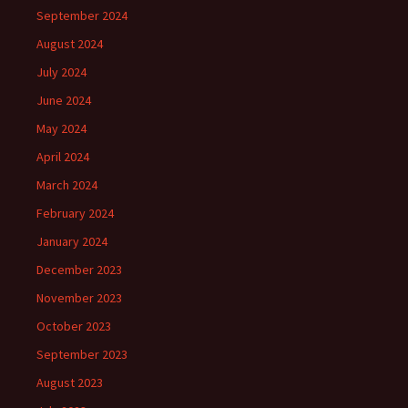
September 2024
August 2024
July 2024
June 2024
May 2024
April 2024
March 2024
February 2024
January 2024
December 2023
November 2023
October 2023
September 2023
August 2023