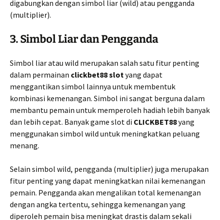
digabungkan dengan simbol liar (wild) atau pengganda
(multiplier).
3.
Simbol Liar dan Pengganda
Simbol liar atau wild merupakan salah satu fitur penting
dalam permainan
clickbet88 slot
yang dapat
menggantikan simbol lainnya untuk membentuk
kombinasi kemenangan. Simbol ini sangat berguna dalam
membantu pemain untuk memperoleh hadiah lebih banyak
dan lebih cepat. Banyak game slot di
CLICKBET88
yang
menggunakan simbol wild untuk meningkatkan peluang
menang.
Selain simbol wild, pengganda (multiplier) juga merupakan
fitur penting yang dapat meningkatkan nilai kemenangan
pemain. Pengganda akan mengalikan total kemenangan
dengan angka tertentu, sehingga kemenangan yang
diperoleh pemain bisa meningkat drastis dalam sekali