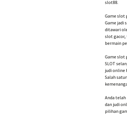
slot88.
Game slot 
Game jadi s
ditawari ol
slot gacor,
bermain pe
Game slot g
SLOT selanj
judi onlin
Salah satun
kemenangan
Anda telah
dan judi o
pilihan gam