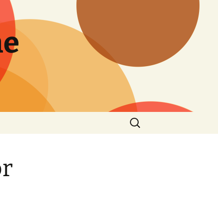
ne
Search
for:
or