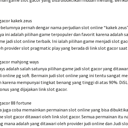
lihan game slot gacor yang bisa dibuktikan mudah menang. Beriku
gacor kakek zeus
ebelumnya pernah dengar nama perjudian slot online “kakek zeus
a ini adalah pilihan game terpopuler dan favorit karena adalah s
e jadi slot online terbaik. Ini ialah pilihan game menjadi slot ga
eh provider slot pragmatic play yang berada di link slot gacor saat 
gacor mahjong ways
s adalah salah satunya pilihan game jadi slot gacor yang ditawar
di online pg soft. Bermain judi slot online yang ini tentu sangat 
 karena mempunyai tingkat benang yang tinggi di atas 90%. DiS
nus yang dijajakan link slot gacor.
gacor 88 fortune
a juga coba memainkan permainan slot online yang bisa dibuktik
e slot gacor ditawari oleh link slot gacor. Semua permainan itu 
g mana adalah yang ditawari oleh provider judi online dan Judi slo